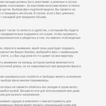
ики насадки должны быть короткими, а длинные и густые
дкими «палочками». За короткими волосами можно отлично
а-щетки. Выбрав фен подобной модели, Вы сможете не
о и придавать им объем. В случае, если у Вас длинные,
 с насадкой для придания объема.
ет так же та легкость и удобство, с которыми Вы будете
 предварительно подержите его в руке, чтобы проверить,
ереключатели и убедитесь в том, что именно этой моделью
и, обратите внимание, какой силы шум будет издавать
овольства Ваших близких, выбирайте фен с наименьшим
спите, а у Вас над ухом кто-то шумит на всю квартиру.
ить внимание на провод, которым прибор включается в
статочной длины, но не закручиваться при вращении фена и
ам «размахнуться» в работе и свободно менять положение
ри выборе фена многие парикмахеры.
которых не сможете обойтись без укладки и сушки волос,
щейся ручкой. Весьма кстати для использования вне дома
ник для разного напряжения.
анимают идущие в комплекте с ним инструменты для
овременных фенов может входить специальный шлем для