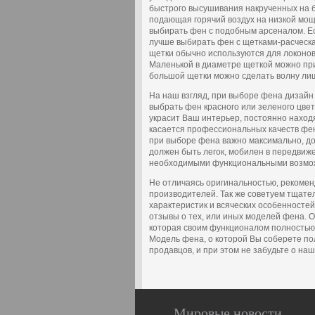
быстрого высушивания накрученных на б
подающая горячий воздух на низкой мо
выбирать фен с подобным арсеналом. Ес
лучше выбирать фен с щетками-расческ
щетки обычно используются для локонов
Маленькой в диаметре щеткой можно при
большой щетки можно сделать волну лиш
На наш взгляд, при выборе фена дизайн 
выбрать фен красного или зеленого цвет
украсит Ваш интерьер, постоянно наход
касается профессиональных качеств фена
при выборе фена важно максимально, до
должен быть легок, мобилен в передвиже
необходимыми функциональными возмо
Не отличаясь оригинальностью, рекоме
производителей. Так же советуем тщате
характеристик и всяческих особенносте
отзывы о тех, или иных моделей фена. 
которая своим функционалом полностью
Модель фена, о которой Вы соберете пол
продавцов, и при этом не забудьте о наш
Мировые новости