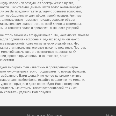
игуди волос или воздушная электрическая щетка,
щности. Любительницам вьющихся волос очень выгодно
ли же Вы предпочитаете укладку с ровными волосами,
ами, необходимыми для эффективной укладки. Круглые
, а полукруглые помогают придать волосам объем.
дать волосам волнистость по всей длине, а с помощью
ь на кончиках волос и прибавить пышности у корней.
не столь важен как его функционал. Вы, конечно же, можете
а для поднятия настроения, однако вряд ли он как-то
ясь в выдвижной полке косметического шкафчика. Что
, на эти параметры его цвет никак не повлияет. Поэтому
 мелочей рассчитать его возможные недостатки. Он
нии, прост в применении, и конечно же, богат
жностями.
ндуем выбирать фен известных и проверенных марок
льно консультироваться с продавцами по поводу функций,
й выбранного Вами фена. И не менее детально изучить
Осуществляя выбор фена, отдайте предпочтение модели,
 удовлетворит, или даже превзойдет Ваши ожидания.
ожительные отзывы, как от потребителей, так и от
их советах – удачной Вам покупки!
Новости России
Нов