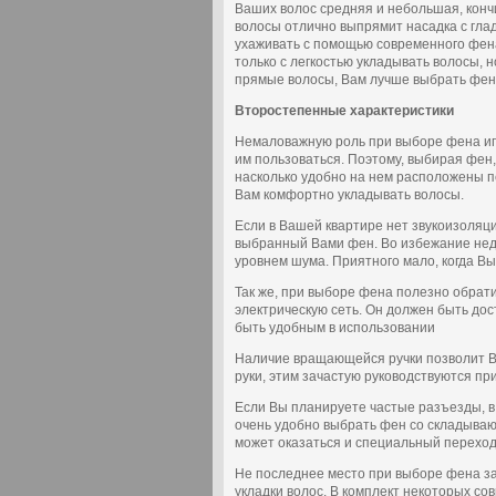
Ваших волос средняя и небольшая, конч
волосы отлично выпрямит насадка с гла
ухаживать с помощью современного фен
только с легкостью укладывать волосы, н
прямые волосы, Вам лучше выбрать фен
Второстепенные характеристики
Немаловажную роль при выборе фена игра
им пользоваться. Поэтому, выбирая фен,
насколько удобно на нем расположены п
Вам комфортно укладывать волосы.
Если в Вашей квартире нет звукоизоляци
выбранный Вами фен. Во избежание нед
уровнем шума. Приятного мало, когда Вы 
Так же, при выборе фена полезно обрат
электрическую сеть. Он должен быть до
быть удобным в использовании
Наличие вращающейся ручки позволит В
руки, этим зачастую руководствуются п
Если Вы планируете частые разъезды, в 
очень удобно выбрать фен со складываю
может оказаться и специальный переход
Не последнее место при выборе фена з
укладки волос. В комплект некоторых с