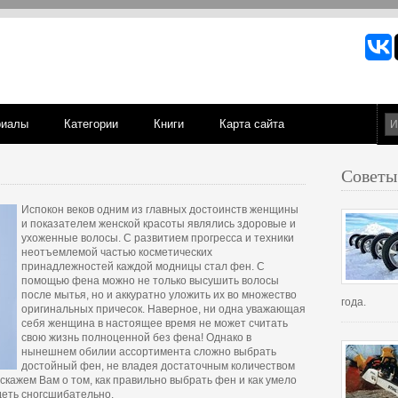
риалы
Категории
Книги
Карта сайта
Советы
Испокон веков одним из главных достоинств женщины
и показателем женской красоты являлись здоровые и
ухоженные волосы. С развитием прогресса и техники
неотъемлемой частью косметических
принадлежностей каждой модницы стал фен. С
помощью фена можно не только высушить волосы
после мытья, но и аккуратно уложить их во множество
года.
оригинальных причесок. Наверное, ни одна уважающая
себя женщина в настоящее время не может считать
свою жизнь полноценной без фена! Однако в
нынешнем обилии ассортимента сложно выбрать
достойный фен, не владея достаточным количеством
скажем Вам о том, как правильно выбрать фен и как умело
деть сногсшибательно.