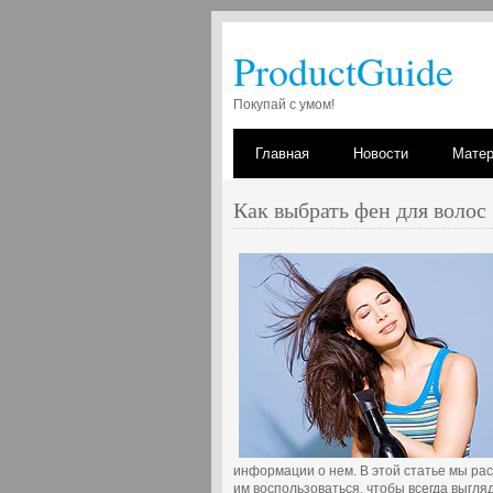
ProductGuide
Покупай с умом!
Главная
Новости
Мате
Как выбрать фен для волос
информации о нем. В этой статье мы рас
им воспользоваться, чтобы всегда выгля