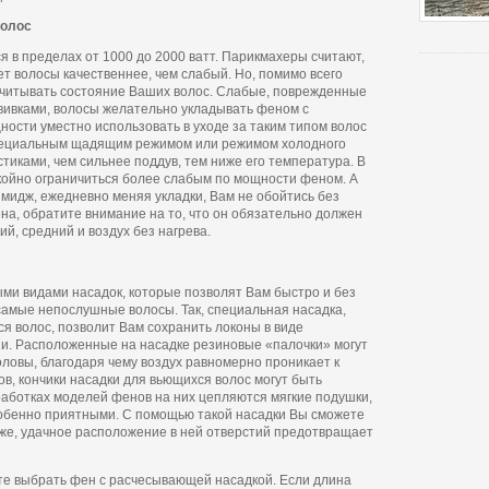
волос
я в пределах от 1000 до 2000 ватт. Парикмахеры считают,
т волосы качественнее, чем слабый. Но, помимо всего
учитывать состояние Ваших волос. Слабые, поврежденные
вивками, волосы желательно укладывать феном с
ости уместно использовать в уходе за таким типом волос
 специальным щадящим режимом или режимом холодного
тиками, чем сильнее поддув, тем ниже его температура. В
койно ограничиться более слабым по мощности феном. А
идж, ежедневно меняя укладки, Вам не обойтись без
а, обратите внимание на то, что он обязательно должен
й, средний и воздух без нагрева.
 видами насадок, которые позволят Вам быстро и без
 самые непослушные волосы. Так, специальная насадка,
я волос, позволит Вам сохранить локоны в виде
и. Расположенные на насадке резиновые «палочки» могут
оловы, благодаря чему воздух равномерно проникает к
в, кончики насадки для вьющихся волос могут быть
работках моделей фенов на них цепляются мягкие подушки,
собенно приятными. С помощью такой насадки Вы сможете
 же, удачное расположение в ней отверстий предотвращает
те выбрать фен с расчесывающей насадкой. Если длина