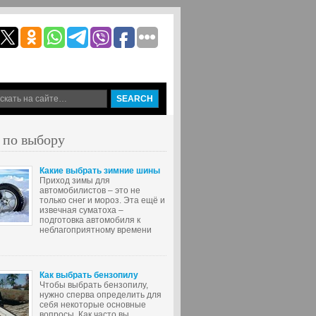
 по выбору
Какие выбрать зимние шины
Приход зимы для
автомобилистов – это не
только снег и мороз. Эта ещё и
извечная суматоха –
подготовка автомобиля к
неблагоприятному времени
Как выбрать бензопилу
Чтобы выбрать бензопилу,
нужно сперва определить для
себя некоторые основные
вопросы. Как часто вы