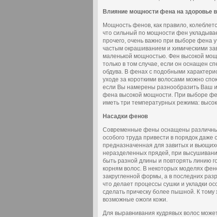
Влияние мощности фена на здоровье 
Мощность фенов, как правило, колеблетс
что сильный по мощности фен укладывае
прочего, очень важно при выборе фена 
частым окрашиванием и химическими за
маленькой мощностью. Фен высокой мощн
только в том случае, если он оснащен
обдува. В фенах с подобными характерис
уходе за короткими волосами можно спо
если Вы намерены разнообразить Ваш им
фена высокой мощности. При выборе фен
иметь три температурных режима: высоки
Насадки фенов
Современные фены оснащены различными
особого труда привести в порядок даже
предназначенная для завитых и вьющихс
неразделенных прядей, при высушивани
быть разной длины и повторять линию г
корням волос. В некоторых моделях фено
закругленной формы, а в последних раз
что делает процессы сушки и укладки о
сделать прическу более пышной. К тому
возможные ожоги кожи.
Для выравнивания кудрявых волос може