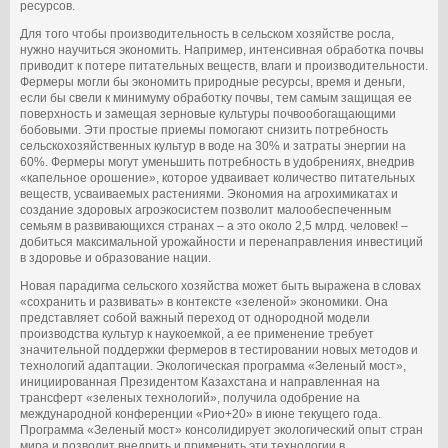
ресурсов.
Для того чтобы производительность в сельском хозяйстве росла,
нужно научиться экономить. Например, интенсивная обработка почвы
приводит к потере питательных веществ, влаги и производительности.
Фермеры могли бы экономить природные ресурсы, время и деньги,
если бы свели к минимуму обработку почвы, тем самым защищая ее
поверхность и замещая зерновые культуры почвообогащающими
бобовыми. Эти простые приемы помогают снизить потребность
сельскохозяйственных культур в воде на 30% и затраты энергии на
60%. Фермеры могут уменьшить потребность в удобрениях, внедрив
«капельное орошение», которое удваивает количество питательных
веществ, усваиваемых растениями. Экономия на агрохимикатах и
создание здоровых агроэкосистем позволит малообеспеченным
семьям в развивающихся странах – а это около 2,5 млрд. человек! –
добиться максимальной урожайности и перенаправления инвестиций
в здоровье и образование нации.
Новая парадигма сельского хозяйства может быть выражена в словах
«сохранить и развивать» в контексте «зеленой» экономики. Она
представляет собой важный переход от однородной модели
производства культур к наукоемкой, а ее применение требует
значительной поддержки фермеров в тестировании новых методов и
технологий адаптации. Экологическая программа «Зеленый мост»,
инициированная Президентом Казахстана и направленная на
трансферт «зеленых технологий», получила одобрение на
международной конференции «Рио+20» в июне текущего года.
Программа «Зеленый мост» консолидирует экологический опыт стран
мира и позволит внедрить и применить эти технологии в