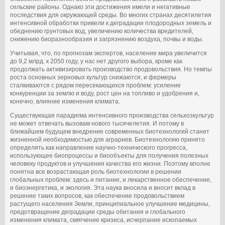
сельские районы. Однако эти достижения имели и негативные
последствия для окружающей среды. Во многих странах десятилетия
интенсивной обработки привели к деградации плодородных земель и
обеднению грунтовых вод, увеличению количества вредителей,
снижению биоразнообразия и загрязнению воздуха, почвы и воды.
Учитывая, что, по прогнозам экспертов, население мира увеличится
до 9,2 млрд. к 2050 году, у нас нет другого выбора, кроме как
продолжать активизировать производство продовольствия. Но темпы
роста основных зерновых культур снижаются, и фермеры
сталкиваются с рядом пересекающихся проблем: усиление
конкуренции за землю и воду, рост цен на топливо и удобрения и,
конечно, влияние изменения климата.
Существующая парадигма интенсивного производства сельхозкультур
не может отвечать вызовам нового тысячелетия. И потому в
ближайшем будущем внедрение современных биотехнологий станет
жизненной необходимостью для аграриев. Биотехнологию принято
определять как направление научно-технического прогресса,
использующее биопроцессы и биообъекты для получения полезных
человеку продуктов и улучшения качества его жизни. Поэтому вполне
понятна все возрастающая роль биотехнологии в решении
глобальных проблем: здесь и питание, и лекарственное обеспечение,
и биоэнергетика, и экология. Эта наука вносила и вносит вклад в
решение таких вопросов, как обеспечение продовольствием
растущего населения Земли, принципиальное улучшение медицины,
предотвращение деградации среды обитания и глобального
изменения климата, смягчение кризиса, исчерпание ископаемых