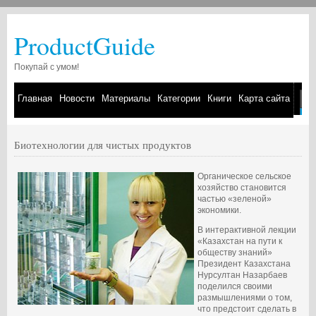
ProductGuide
Покупай с умом!
Главная
Новости
Материалы
Категории
Книги
Карта сайта
Биотехнологии для чистых продуктов
Органическое сельское
хозяйство становится
частью «зеленой»
экономики.
В интерактивной лекции
«Казахстан на пути к
обществу знаний»
Президент Казахстана
Нурсултан Назарбаев
поделился своими
размышлениями о том,
что предстоит сделать в