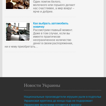
Один ломтик белого,
молочного или горького делает
нас счастливее, а мир вокруг –
ярче и добрее.
Как выбрать автомобиль
новичку
Рассмотрим главный момент.
Даже в том случае, если вы
имеете практически
неограниченное количество
денег в своем распоряжении,
ни к чему приобретать…
Новости Украины
Национальные производители игрушек ушли в подполье
Украинская курятина до конца года не подорожает
Украинские молочники готовятся к кризису