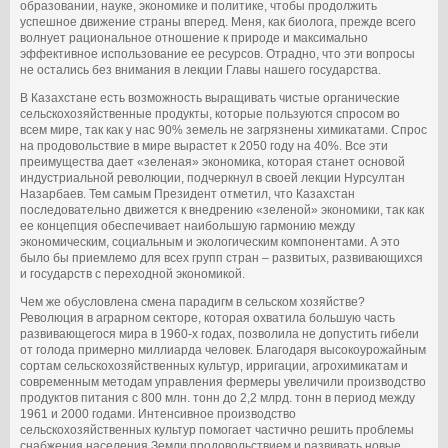
образовании, науке, экономике и политике, чтобы продолжить
успешное движение страны вперед. Меня, как биолога, прежде всего
волнует ра­циональное отношение к природе и максимально
эффективное использование ее ресурсов. Отрадно, что эти вопросы
не остались без внимания в лекции Главы нашего государства.
В Казахстане есть возможность выращивать чистые органические
сельскохозяйственные продукты, которые пользуются спросом во
всем мире, так как у нас 90% земель не загрязнены химикатами. Спрос
на продовольствие в мире вырастет к 2050 году на 40%. Все эти
преимущества дает «зеленая» экономика, которая станет основой
индустриальной революции, подчеркнул в своей лекции Нурсултан
Назарбаев. Тем самым Президент отметил, что Казахстан
последовательно движется к внедрению «зеленой» экономики, так как
ее концепция обеспечивает наибольшую гармонию между
экономическим, социальным и экологическим компонентами. А это
было бы приемлемо для всех групп стран – развитых, развивающихся
и государств с переходной экономикой.
Чем же обусловлена смена парадигм в сельском хозяйстве?
Революция в аграрном секторе, которая охватила большую часть
развивающегося мира в 1960-х годах, позволила не допустить гибели
от голода примерно миллиарда человек. Благодаря высокоурожайным
сортам сельскохозяйственных культур, ирригации, агрохимикатам и
современным методам управления фермеры увеличили производство
продуктов питания с 800 млн. тонн до 2,2 млрд. тонн в период между
1961 и 2000 годами. Интенсивное производство
сельскохозяйственных культур помогает частично решить проблемы
снабжения населения Земли продовольствием и развивать новые