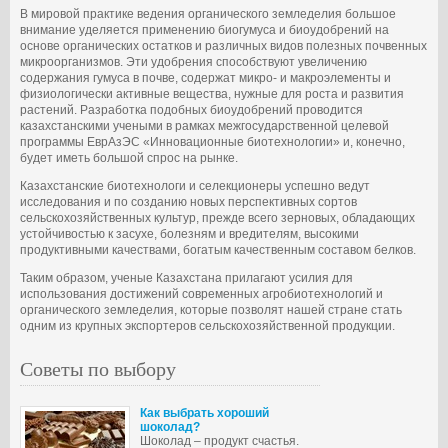
В мировой практике ведения органического земледелия большое
внимание уделяется применению биогумуса и биоудоб­рений на
основе органических остатков и различных видов полезных почвенных
микроорганизмов. Эти удобрения способствуют увеличению
содержания гумуса в почве, содержат микро- и макроэлементы и
физиологически активные вещества, нужные для роста и развития
растений. Разработка подобных биоудобрений проводится
казахстанскими учеными в рамках межгосударственной целевой
программы ЕврАзЭС «Инновационные биотехнологии» и, конечно,
будет иметь большой спрос на рынке.
Казахстанские биотехнологи и селекцио­неры успешно ведут
исследования и по созданию новых перспективных сортов
сельскохозяйственных культур, прежде всего зерновых, обладающих
устойчивостью к засухе, болезням и вредителям, высокими
продуктивными качествами, богатым качественным составом белков.
Таким образом, ученые Казахстана прилагают усилия для
использования достижений современных агробиотехнологий и
органического земледелия, которые позволят нашей стране стать
одним из крупных экспортеров сельскохозяйственной продукции.
Советы по выбору
Как выбрать хороший
шоколад?
Шоколад – продукт счастья.