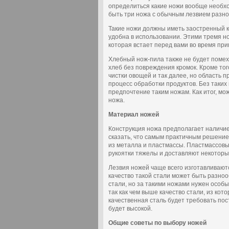
определиться какие ножи вообще необхо
быть три ножа с обычным лезвием разно
Такие ножи должны иметь заостренный к
удобна в использовании. Этими тремя н
которая встает перед вами во время пр
Хлебный нож-пила также не будет помех
хлеб без повреждения кромок. Кроме тог
чистки овощей и так далее, но область 
процесс обработки продуктов. Без таких
предпочтение таким ножам. Как итог, мож
ножа.
Материал ножей
Конструкция ножа предполагает наличие
сказать, что самым практичным решение
из металла и пластмассы. Пластмассовы
рукоятки тяжелы и доставляют некоторы
Лезвия ножей чаще всего изготавливают
качество такой стали может быть разно
стали, но за такими ножами нужен особы
так как чем выше качество стали, из ко
качественная сталь будет требовать пос
будет высокой.
Общие советы по выбору ножей