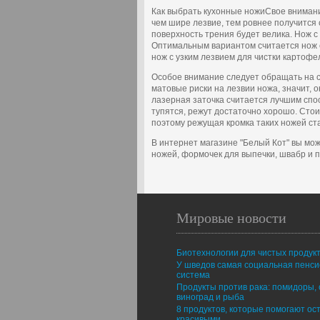
Как выбрать кухонные ножиСвое внимани
чем шире лезвие, тем ровнее получится 
поверхность трения будет велика. Нож с
Оптимальным вариантом считается нож с
нож с узким лезвием для чистки картофе
Особое внимание следует обращать на с
матовые риски на лезвии ножа, значит,
лазерная заточка считается лучшим спос
тупятся, режут достаточно хорошо. Стои
поэтому режущая кромка таких ножей ст
В интернет магазине "Белый Кот" вы мо
ножей, формочек для выпечки, швабр и п
Мировые новости
Биотехнологии для чистых продук
У шведов самая социальная пенс
система
Продукты против рака: помидоры, 
виноград и рыба
8 продуктов, которые помогают ос
красивыми