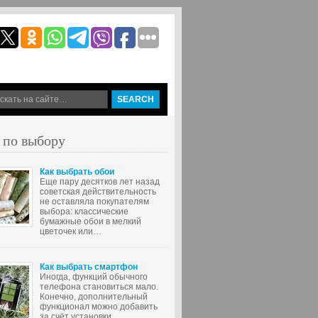
 по выбору
Как выбрать обои
Еще пару десятков лет назад
советская действительность
не оставляла покупателям
выбора: классические
бумажные обои в мелкий
цветочек или…
Как выбрать смартфон
Иногда, функций обычного
телефона становиться мало.
Конечно, дополнительный
функционал можно добавить
за счёт установки