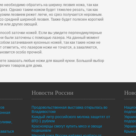
е необходимо обратить на ширину лезвия ножа, так как
срез. Однако таким ножом будет тяжелее резать, так как
 узким лезвием режет легче, но срез получается неровным.
о средней шириной лезвия. Также будет полезен короткий
ля или других овощей.
пособ заточки ножей. Если вы увидите перпендикулярные
 они были заточены с помощью лазера. На данный момент
обом затачивания кухонных ножей, так как такие ножи не
т отметить, что лазером ножи не точатся, а закаляются,
ановится особо прочной.
жете заказать любые ножи для вашей кухни. Большой выбор
рочих товаров для дома.
Новости России
Нов
тов
Продовольственная выставка открылась во
Нацио
Владивостоке
подпо
ионная
Каждый литр российского молока защитят от
Украин
ВТО 1 рублем
подор
оливки,
Красноярцы смогут купить мясо и овощи
Украин
подешевле
таваться
Крымск
Мясной союз России избавит колбасу от