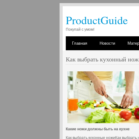
ProductGuide
Покупай с умом!
Главная
Новости
Мате
Как выбрать кухонный нож
Какие ножи должны быть на кухне
Как выбрать кухонные ножиКак выбрать 