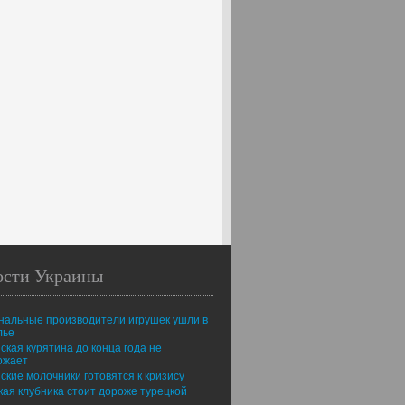
ости Украины
нальные производители игрушек ушли в
лье
ская курятина до конца года не
ожает
ские молочники готовятся к кризису
ая клубника стоит дороже турецкой