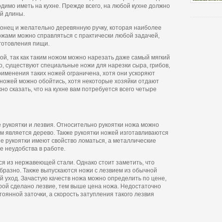
димо иметь на кухне. Прежде всего, на любой кухне должно
й длины.
онец и желательно деревянную ручку, которая наиболее
ожами можно справляться с практически любой задачей,
иготовления пищи.
ой, так как таким ножом можно нарезать даже самый мягкий
о, существуют специальные ножи для нарезки сыра, грибов,
применения таких ножей ограничена, хотя они ускоряют
 ножей можно обойтись, хотя некоторые хозяйки отдают
но сказать, что на кухне вам потребуется всего четыре
 рукоятки и лезвия. Относительно рукоятки ножа можно
м является дерево. Также рукоятки ножей изготавливаются
е рукоятки имеют свойство ломаться, а металлические
е неудобства в работе.
ся из нержавеющей стали. Однако стоит заметить, что
образно. Также выпускаются ножи с лезвием из обычной
й уход. Зачастую качеств ножа можно определить по цене,
торой сделано лезвие, тем выше цена ножа. Недостаточно
тоянной заточки, а скорость затупления такого лезвия