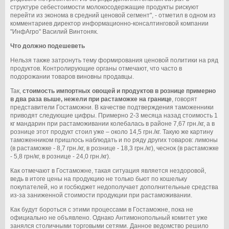
структуре себестоимости молокосодержащие продукты рискуют
перейти из эконома в средний ценовой сегмент", - отметил в одном из
комментариев директор информационно-консалтинговой компании
"ИнфАгро" Василий Винтоняк.
Что должно подешеветь
Нельзя также затронуть тему формирования ценовой политики на ряд
продуктов. Контролирующие органы отмечают, что часто в
подорожании товаров виновны продавцы.
Так,
стоимость импортных овощей и продуктов в рознице примерно
в два раза выше, нежели при растаможке на границе
, говорят
представители Гостаможни. В качестве подтверждения таможенники
приводят следующие цифры. Примерно 2-3 месяца назад стоимость 1
кг мандарин при растаможивании колебалась в районе 7,67 грн./кг, а в
рознице этот продукт стоил уже – около 14,5 грн./кг. Такую же картину
таможенником пришлось наблюдать и по ряду других товаров: лимоны
(в растаможке - 8,7 грн./кг, в рознице - 18,3 грн./кг), чеснок (в растаможке
- 5,8 грн/кг, в рознице - 24,0 грн./кг).
Как отмечают в Гостаможне, такая ситуация является нездоровой,
ведь в итоге цены на продукцию не только бьют по кошельку
покупателей, но и госбюджет недополучает дополнительные средства
из-за заниженной стоимости продукции при растаможивании.
Как будут бороться с этими процессами в Гостаможне, пока не
официально не объявлено. Однако Антимонопольный комитет уже
занялся столичными торговыми сетями. Данное ведомство решило