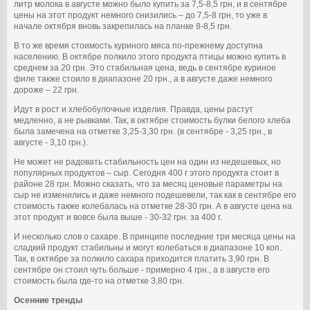
литр молока в августе можно было купить за 7,5-8,5 грн, и в сентябре
цены на этот продукт немного снизились – до 7,5-8 грн, то уже в
начале октября вновь закрепилась на планке 8-8,5 грн.
В то же время стоимость куриного мяса по-прежнему доступна
населению. В октябре полкило этого продукта птицы можно купить в
среднем за 20 грн. Это стабильная цена, ведь в сентябре куриное
филе также стоило в диапазоне 20 грн., а в августе даже немного
дороже – 22 грн.
Идут в рост и хлебобулочные изделия. Правда, цены растут
медленно, а не рывками. Так, в октябре стоимость булки белого хлеба
была замечена на отметке 3,25-3,30 грн. (в сентябре - 3,25 грн., в
августе - 3,10 грн.).
Не может не радовать стабильность цен на один из недешевых, но
популярных продуктов – сыр. Сегодня 400 г этого продукта стоит в
районе 28 грн. Можно сказать, что за месяц ценовые параметры на
сыр не изменились и даже немного подешевели, так как в сентябре его
стоимость также колебалась на отметке 28-30 грн. А в августе цена на
этот продукт и вовсе была выше - 30-32 грн. за 400 г.
И несколько слов о сахаре. В принципе последние три месяца цены на
сладкий продукт стабильны и могут колебаться в диапазоне 10 коп.
Так, в октябре за полкило сахара приходится платить 3,90 грн. В
сентябре он стоил чуть больше - примерно 4 грн., а в августе его
стоимость была где-то на отметке 3,80 грн.
Осенние тренды