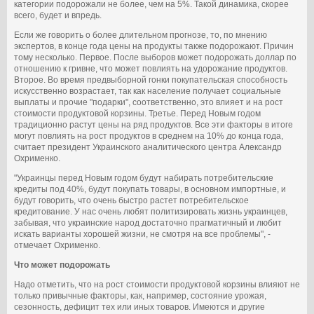
категории подорожали не более, чем на 5%. Такой динамика, скорее
всего, будет и впредь.
Если же говорить о более длительном прогнозе, то, по мнению
экспертов, в конце года цены на продукты также подорожают. Причин
тому несколько. Первое. После выборов может подорожать доллар по
отношению к гривне, что может повлиять на удорожание продуктов.
Второе. Во время предвыборной гонки покупательская способность
искусственно возрастает, так как население получает социальные
выплаты и прочие "подарки", соответственно, это влияет и на рост
стоимости продуктовой корзины. Третье. Перед Новым годом
традиционно растут цены на ряд продуктов. Все эти факторы в итоге
могут повлиять на рост продуктов в среднем на 10% до конца года,
считает президент Украинского аналитического центра Александр
Охрименко.
"Украинцы перед Новым годом будут набирать потребительские
кредиты под 40%, будут покупать товары, в основном импортные, и
будут говорить, что очень быстро растет потребительское
кредитование. У нас очень любят политизировать жизнь украинцев,
забывая, что украинские народ достаточно прагматичный и любит
искать варианты хорошей жизни, не смотря на все проблемы", -
отмечает Охрименко.
Что может подорожать
Надо отметить, что на рост стоимости продуктовой корзины влияют не
только привычные факторы, как, например, состояние урожая,
сезонность, дефицит тех или иных товаров. Имеются и другие