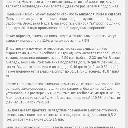
причины. Некоторые из них имеют спекулятивный характер, другие
являются нововведениями властей. Давайте разберемся подробнее.
Нынешней зимой может вырасти стоимость
алкоголя, пива и сигарет
.
Повышение акцизов в первом чтении по данному законопроекту
одобрила Верховная Рада. В частности, 2 октября "за" рост пошлин с
1 января 2013 года проголосовало 230 народных избранников.
Таким образом, акцизы на пиво, спирт и алкогольные напитки могут
вырасти примерно на 11%, а на сигареты - на 7,9%.
В частности в документе говорится, что ставка акциза на пиво
вырастет до 0,9 грн./л (сейчас 0,81 грн./л). Что касается крепленых вин,
то здесь пошлина поднимется до 2,59 грн. (сейчас 2,33 грн./л). В свою
очередь, акциз на игристые вина подрастет до 3,76 грн./л (сейчас 3,38
грн.л). Вырастет пошлина и на сидр до 0,46 грн./л (сейчас 0,51 грн./л).
Также подорожает и акциз на спирт до 51,01 грн./л (сейчас 45,87 грн./
л).
Кроме того, изменится акцизная политика и в отношении сигарет. Так,
согласно законопроекту, пошлина на сигареты без фильтра будет
установлена в размере - 53,39 грн./тыс. шт. (сейчас 49,48 грн./тыс. шт).
А сигареты с фильтром будут облагаться пошлиной 119,38 грн./тыс. шт.
(сейчас 110,64 грн./тыс. шт).
Как показывает практика, вследствие повышения акцизов стоимость
алкогольных напитков в итоге может подорожать в диапазоне 0,5-2
грн, сигарет – в районе до 1-1,5 грн.
Еще одно серьезное подорожание может ударить по кошельку тех