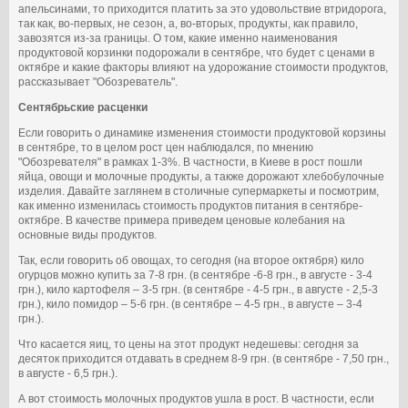
апельсинами, то приходится платить за это удовольствие втридорога,
так как, во-первых, не сезон, а, во-вторых, продукты, как правило,
завозятся из-за границы. О том, какие именно наименования
продуктовой корзинки подорожали в сентябре, что будет с ценами в
октябре и какие факторы влияют на удорожание стоимости продуктов,
рассказывает "Обозреватель".
Сентябрьские расценки
Если говорить о динамике изменения стоимости продуктовой корзины
в сентябре, то в целом рост цен наблюдался, по мнению
"Обозревателя" в рамках 1-3%. В частности, в Киеве в рост пошли
яйца, овощи и молочные продукты, а также дорожают хлебобулочные
изделия. Давайте заглянем в столичные супермаркеты и посмотрим,
как именно изменилась стоимость продуктов питания в сентябре-
октябре. В качестве примера приведем ценовые колебания на
основные виды продуктов.
Так, если говорить об овощах, то сегодня (на второе октября) кило
огурцов можно купить за 7-8 грн. (в сентябре -6-8 грн., в августе - 3-4
грн.), кило картофеля – 3-5 грн. (в сентябре - 4-5 грн., в августе - 2,5-3
грн.), кило помидор – 5-6 грн. (в сентябре – 4-5 грн., в августе – 3-4
грн.).
Что касается яиц, то цены на этот продукт недешевы: сегодня за
десяток приходится отдавать в среднем 8-9 грн. (в сентябре - 7,50 грн.,
в августе - 6,5 грн.).
А вот стоимость молочных продуктов ушла в рост. В частности, если