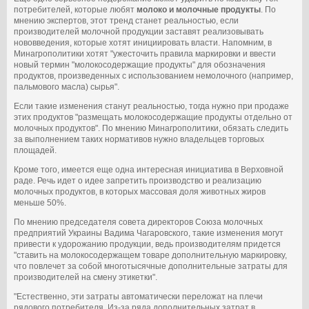
потребителей, которые любят
молоко и молочные продукты
. По
мнению экспертов, этот тренд станет реальностью, если
производителей молочной продукции заставят реализовывать
нововведения, которые хотят инициировать власти. Напомним, в
Минагрополитики хотят "ужесточить правила маркировки и ввести
новый термин "молокосодержащие продукты" для обозначения
продуктов, произведенных с использованием немолочного (например,
пальмового масла) сырья".
Если такие изменения станут реальностью, тогда нужно при продаже
этих продуктов "размещать молокосодержащие продукты отдельно от
молочных продуктов". По мнению Минагрополитики, обязать следить
за выполнением таких нормативов нужно владельцев торговых
площадей.
Кроме того, имеется еще одна интересная инициатива в Верховной
раде. Речь идет о идее запретить производство и реализацию
молочных продуктов, в которых массовая доля животных жиров
меньше 50%.
По мнению председателя совета директоров Союза молочных
предприятий Украины Вадима Чагаровского, такие изменения могут
привести к удорожанию продукции, ведь производителям придется
"ставить на молокосодержащем товаре дополнительную маркировку,
что повлечет за собой многотысячные дополнительные затраты для
производителей на смену этикетки".
"Естественно, эти затраты автоматически переложат на плечи
рядового потребителя. Из-за ряда дополнительных затрат в