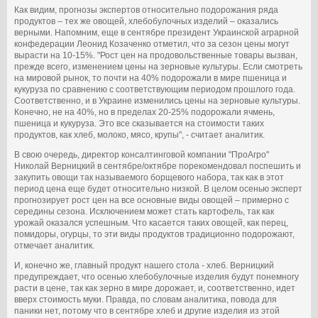
Как видим, прогнозы экспертов относительно подорожания ряда
продуктов – тех же овощей, хлебобулочных изделий – оказались
верными. Напомним, еще в сентябре президент Украинской аграрной
конфедерации Леонид Козаченко отметил, что за сезон цены могут
вырасти на 10-15%. "Рост цен на продовольственные товары вызван,
прежде всего, изменением цены на зерновые культуры. Если смотреть
на мировой рынок, то почти на 40% подорожали в мире пшеница и
кукуруза по сравнению с соответствующим периодом прошлого года.
Соответственно, и в Украине изменились цены на зерновые культуры.
Конечно, не на 40%, но в пределах 20-25% подорожали ячмень,
пшеница и кукуруза. Это все сказывается на стоимости таких
продуктов, как хлеб, молоко, мясо, крупы", - считает аналитик.
В свою очередь, директор консалтинговой компании "ПроАгро"
Николай Верницкий в сентябре/октябре порекомендовал поспешить и
закупить овощи так называемого борщевого набора, так как в этот
период цена еще будет относительно низкой. В целом осенью эксперт
прогнозирует рост цен на все основные виды овощей – примерно с
середины сезона. Исключением может стать картофель, так как
урожай оказался успешным. Что касается таких овощей, как перец,
помидоры, огурцы, то эти виды продуктов традиционно подорожают,
отмечает аналитик.
И, конечно же, главный продукт нашего стола - хлеб. Верницкий
предупреждает, что осенью хлебобулочные изделия будут понемногу
расти в цене, так как зерно в мире дорожает, и, соответственно, идет
вверх стоимость муки. Правда, по словам аналитика, повода для
паники нет, потому что в сентябре хлеб и другие изделия из этой