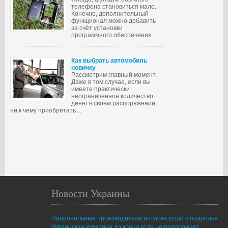
телефона становиться мало.
Конечно, дополнительный
функционал можно добавить
за счёт установки
программного обеспечения.
Как выбрать автомобиль
новичку
Рассмотрим главный момент.
Даже в том случае, если вы
имеете практически
неограниченное количество
денег в своем распоряжении,
ни к чему приобретать…
Новости Украины
Национальные производители игрушек ушли в подполье
Украинская курятина до конца года не подорожает