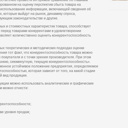
достаточно провести их прямое сравнение по главным
рованном на оценку перспектив сбыта товара на
т использование информации, включающей сведения об
, которые выйдут на рынок, динамику спроса,
ующем законодательстве и другие.
ных и стоимостных характеристик товара, способствует
 перед товарами конкурентами в удовлетворении
зволяет количественно оценить конкурентоспособность
ых теоретических и методических подходах оценки
ния тот факт, что конкурентоспособность товара можно
я покупателя и с точки зрения производителя. При этом
шнюю, сиюминутную, текущую конкурентоспособность».
менное устойчивое положение предприятия, определяемое
оспособностью, которая зависит от того, на какой стадии
й вид продукции.
укции можно использовать аналитические и графические
м можно отнести:
урентоспособности;
ве уровня продаж;