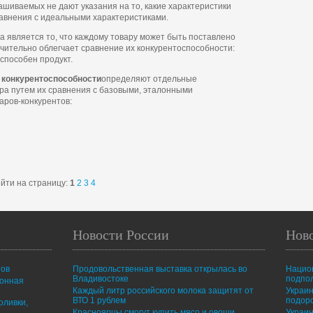
ашиваемых не дают указания на то, какие характеристики
авнения с идеальными характеристиками.
 является то, что каждому товару может быть поставлено
начительно облегчает сравнение их конкурентоспособности:
способен продукт.
я конкурентоспособности
определяют отдельные
ра путем их сравнения с базовыми, эталонными
аров-конкурентов:
йти на страницу:
1
2
3
4
Новости России
Нов
тов
Продовольственная выставка открылась во
Нацио
Владивостоке
подпо
ионная
Каждый литр российского молока защитят от
Украин
ВТО 1 рублем
подор
оливки,
Красноярцы смогут купить мясо и овощи
Украин