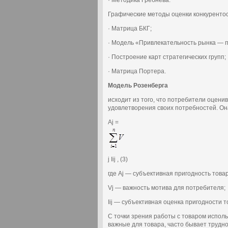
· Методика Гребнева.
Графические методы оценки конкуренто
· Матрица БКГ;
· Модель «Привлекательность рынка — п
· Построение карт стратегических групп;
· Матрица Портера.
Модель Розенберга
исходит из того, что потребители оцени
удовлетворения своих потребностей. О
Аj =
j Iij , (3)
где Аj — субъективная пригодность товар
Vj — важность мотива для потребителя;
Iij — субъективная оценка пригодности т
С точки зрения работы с товаром испол
важные для товара, часто бывает трудн