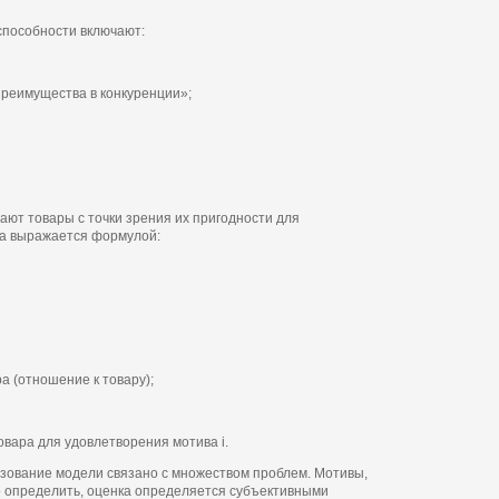
способности включают:
реимущества в конкуренции»;
вают товары с точки зрения их пригодности для
на выражается формулой:
а (отношение к товару);
овара для удовлетворения мотива i.
ьзование модели связано с множеством проблем. Мотивы,
о определить, оценка определяется субъективными