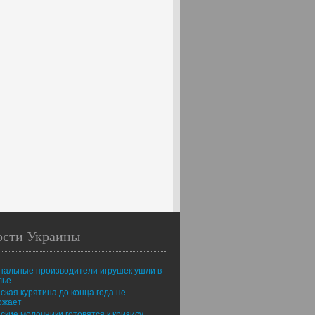
ости Украины
нальные производители игрушек ушли в
лье
ская курятина до конца года не
ожает
ские молочники готовятся к кризису