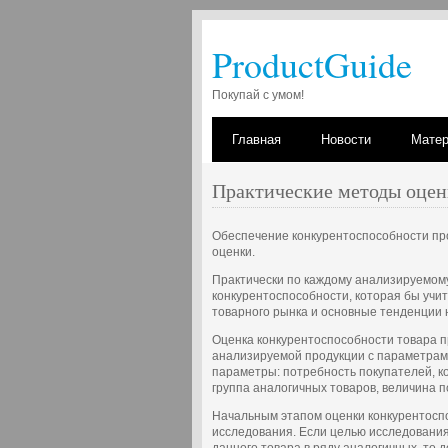
ProductGuide
Покупай с умом!
Главная
Новости
Мате
Практические методы оцен
Обеспечение конкурентоспособности пр
оценки.
Практически по каждому анализируемому
конкурентоспособности, которая бы уч
товарного рынка и основные тенденции н
Оценка конкурентоспособности товара 
анализируемой продукции с параметрам
параметры: потребность покупателей, к
группа аналогичных товаров, величина 
Начальным этапом оценки конкурентосп
исследования. Если целью исследовани