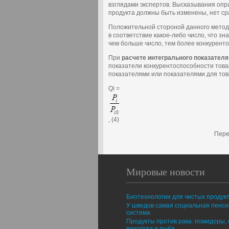
взглядами экспертов. Высказывания опр
продукта должны быть изменены, нет ср
Положительной стороной данного метода
в соответствие какое-либо число, что з
чем больше число, тем более конкуренто
При
расчете интегрального показател
показатели конкурентоспособности това
показателями или показателями для тов
Qi =
, (4)
Пере
Мировые новости
Биотехнологии для чистых продук
У шведов самая социальная пенс
система
Продукты против рака: помидоры, 
виноград и рыба