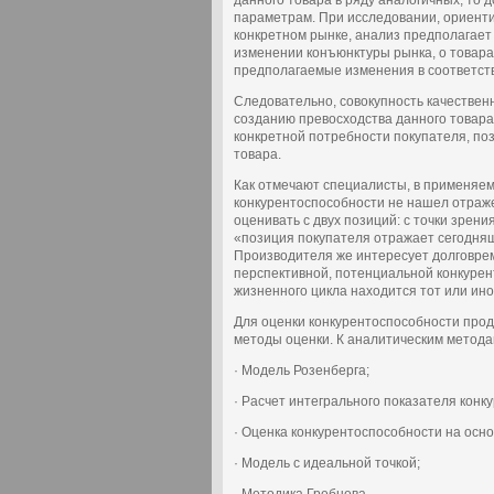
данного товара в ряду аналогичных, то 
параметрам. При исследовании, ориенти
конкретном рынке, анализ предполагае
изменении конъюнктуры рынка, о товарах
предполагаемые изменения в соответств
Следовательно, совокупность качествен
созданию превосходства данного товара
конкретной потребности покупателя, по
товара.
Как отмечают специалисты, в применяем
конкурентоспособности не нашел отраже
оценивать с двух позиций: с точки зрени
«позиция покупателя отражает сегодня
Производителя же интересует долговре
перспективной, потенциальной конкурент
жизненного цикла находится тот или ино
Для оценки конкурентоспособности прод
методы оценки. К аналитическим метода
· Модель Розенберга;
· Расчет интегрального показателя конк
· Оценка конкурентоспособности на осно
· Модель с идеальной точкой;