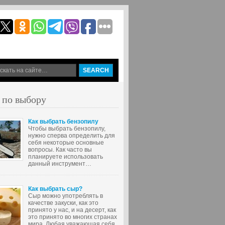
 по выбору
Как выбрать бензопилу
Чтобы выбрать бензопилу,
нужно сперва определить для
себя некоторые основные
вопросы. Как часто вы
планируете использовать
данный инструмент…
Как выбрать сыр?
Сыр можно употреблять в
качестве закуски, как это
принято у нас, и на десерт, как
это принято во многих странах
мира. Любая уважающая себя