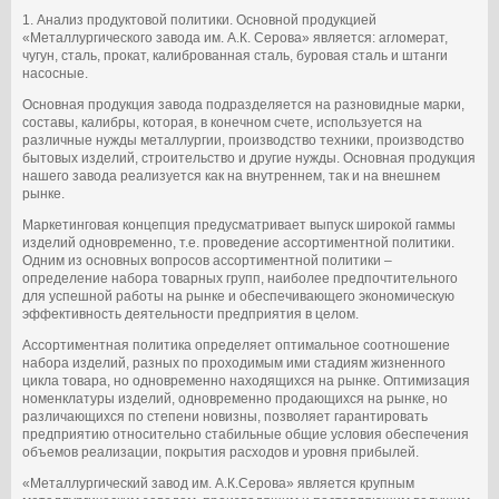
1. Анализ продуктовой политики. Основной продукцией
«Металлургического завода им. А.К. Серова» является: агломерат,
чугун, сталь, прокат, калиброванная сталь, буровая сталь и штанги
насосные.
Основная продукция завода подразделяется на разновидные марки,
составы, калибры, которая, в конечном счете, используется на
различные нужды металлургии, производство техники, производство
бытовых изделий, строительство и другие нужды. Основная продукция
нашего завода реализуется как на внутреннем, так и на внешнем
рынке.
Маркетинговая концепция предусматривает выпуск широкой гаммы
изделий одновременно, т.е. проведение ассортиментной политики.
Одним из основных вопросов ассортиментной политики –
определение набора товарных групп, наиболее предпочтительного
для успешной работы на рынке и обеспечивающего экономическую
эффективность деятельности предприятия в целом.
Ассортиментная политика определяет оптимальное соотношение
набора изделий, разных по проходимым ими стадиям жизненного
цикла товара, но одновременно находящихся на рынке. Оптимизация
номенклатуры изделий, одновременно продающихся на рынке, но
различающихся по степени новизны, позволяет гарантировать
предприятию относительно стабильные общие условия обеспечения
объемов реализации, покрытия расходов и уровня прибылей.
«Металлургический завод им. А.К.Серова» является крупным