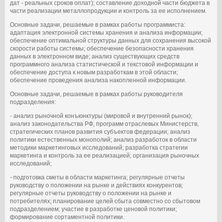
дат - реальных сроков оплат); составление доходной части бюджета в
части реализации металлопродукции и контроль за ее исполнением.
Основные задачи, решаемые в рамках работы программиста:
адаптация электронной системы хранения и анализа информации;
обеспечение оптимальной структуры данных для сохранения высокой
скорости работы системы; обеспечение безопасности хранения
данных в электронном виде; анализ существующих средств
программного анализа статистической и текстовой информации и
обеспечение доступа к новым разработкам в этой области;
обеспечение проведения анализа накопленной информации.
Основные задачи, решаемые в рамках работы руководителя
подразделения:
- анализ рыночной конъюнктуры (мировой и внутренний рынок);
анализ законодательства РФ, программ отраслевых Министерств,
стратегических планов развития субъектов федерации; анализ
политики естественных монополий; анализ разработок в области
методики маркетинговых исследований; разработка стратегии
маркетинга и контроль за ее реализацией; организация рыночных
исследований;
- подготовка сметы в области маркетинга; регулярные отчеты
руководству о положении на рынке и действиях конкурентов;
регулярные отчеты руководству о положении на рынке и
потребителях; планирование целей сбыта совместно со сбытовом
подразделением; участие в разработке ценовой политики;
формирование сортаментной политики.