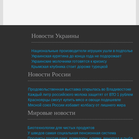
Новости Украины
Национальные производители игрушек ушли в подполье
Украинская курятина до конца года не подорожает
Украинские молочники готовятся к кризису
Крымская клубника стоит дороже турецкой
Новости России
Продовольственная выставка открылась во Владивостоке
Каждый литр российского молока защитят от ВТО 1 рублем
Красноярцы смогут купить мясо и овощи подешевле
Мясной союз России избавит колбасу от лишнего жира
Мировые новости
Биотехнологии для чистых продуктов
У шведов самая социальная пенсионная система
Продукты против рака: помидоры, оливки, виноград и рыба