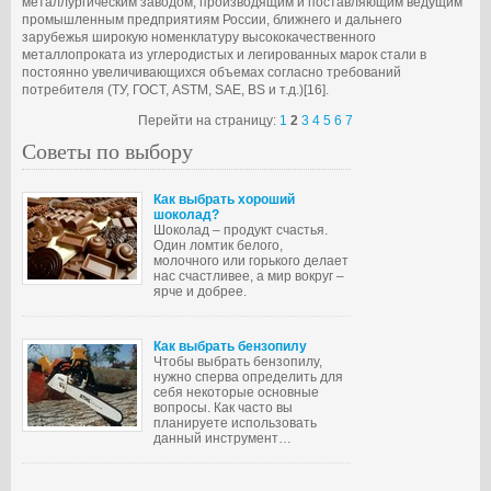
металлургическим заводом, производящим и поставляющим ведущим
промышленным предприятиям России, ближнего и дальнего
зарубежья широкую номенклатуру высококачественного
металлопроката из углеродистых и легированных марок стали в
постоянно увеличивающихся объемах согласно требований
потребителя (ТУ, ГОСТ, ASTM, SAE, BS и т.д.)[16].
Перейти на страницу:
1
2
3
4
5
6
7
Советы по выбору
Как выбрать хороший
шоколад?
Шоколад – продукт счастья.
Один ломтик белого,
молочного или горького делает
нас счастливее, а мир вокруг –
ярче и добрее.
Как выбрать бензопилу
Чтобы выбрать бензопилу,
нужно сперва определить для
себя некоторые основные
вопросы. Как часто вы
планируете использовать
данный инструмент…