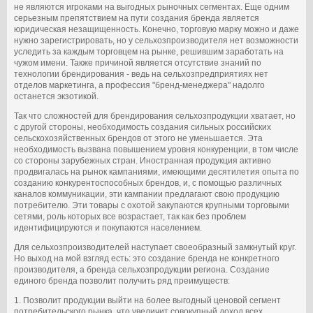
не являются игроками на выгодных рыночных сегментах. Еще одним
серьезным препятствием на пути создания бренда является
юридическая незащищенность. Конечно, торговую марку можно и даже
нужно зарегистрировать, но у сельхозпроизводителя нет возможности
уследить за каждым торговцем на рынке, решившим заработать на
чужом имени. Также причиной является отсутствие знаний по
технологии брендирования - ведь на сельхозпредприятиях нет
отделов маркетинга, а профессия "бренд-менеджера" надолго
останется экзотикой.
Так что сложностей для брендирования сельхозпродукции хватает, но
с другой стороны, необходимость создания сильных российских
сельскохозяйственных брендов от этого не уменьшается. Эта
необходимость вызвана повышением уровня конкуренции, в том числе
со стороны зарубежных стран. Иностранная продукция активно
продвигалась на рынок кампаниями, имеющими десятилетия опыта по
созданию конкурентоспособных брендов, и, с помощью различных
каналов коммуникации, эти кампании предлагают свою продукцию
потребителю. Эти товары с охотой закупаются крупными торговыми
сетями, роль которых все возрастает, так как без проблем
идентифицируются и покупаются населением.
Для сельхозпроизводителей наступает своеобразный замкнутый круг.
Но выход на мой взгляд есть: это создание бренда не конкретного
производителя, а бренда сельхозпродукции региона. Создание
единого бренда позволит получить ряд преимуществ:
1. Позволит продукции выйти на более выгодный ценовой сегмент
потребительского рынка, что увеличит совокупный доход всех