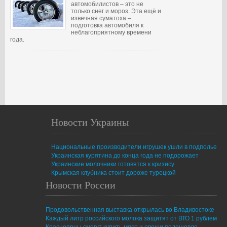
автомобилистов – это не
только снег и мороз. Эта ещё и
извечная суматоха –
подготовка автомобиля к
неблагоприятному времени
года.
Новости Украины
Национальные производители игрушек ушли в подполье
Украинская курятина до конца года не подорожает
Украинские молочники готовятся к кризису
Крымская клубника стоит дороже турецкой
Новости России
Продовольственная выставка открылась во Владивостоке
Каждый литр российского молока защитят от ВТО 1 рублем