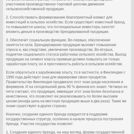
участников производственно-торговой цепочки движения
сельскохозяйственной продукции.
2. Способствовать формированию благоприятный климат для
инвестиций в сельское хозяйство. Если существует известный бренд,
то повышаются шансы, что потенциальные инвесторы захотят
вложить деньги в производство брендированной продукции.
3. Обеспечит социальную функцию. Во-первых, обеспечение
занятости села. Брендирование продукции вызовет повышение
спроса и, как следствие, увеличение производства. Во-вторых,
поднятие социального статуса работника сельского хозяйства. Выход
продукции на сегмент класса премиум должен повысить не только
заработную плату, но и престижность работы в сельском хозяйстве.
Если обратиться к зарубежному опыту, то в частности, в Финляндии с
1990 года действует знак для маркировки своих продуктов.
Правительство Финляндии продвигало этот знак среди населения и
фермеров. И на сегодняшний день 90 % финнов его знают. Четверо из
пяти считают, что продукция, имеющая этот знак более безопасна и
качественна, что позволяет ее реализовывать по более высоким
ценам (иногда цена на местную продукцию выше в два раза). Такие же
знаки существуют в других странах.
Конечно, создание единого бренда нуждается в поддержке
государственных структур, особенно в начале процесса построения
бренда. Участие государства позволит:
1. Создание единого бренда, на наш взгляд, форма государственной