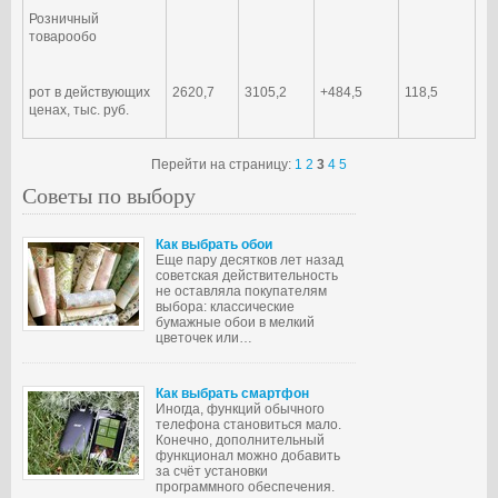
Розничный
товарообо
рот в действующих
2620,7
3105,2
+484,5
118,5
ценах, тыс. руб.
Перейти на страницу:
1
2
3
4
5
Советы по выбору
Как выбрать обои
Еще пару десятков лет назад
советская действительность
не оставляла покупателям
выбора: классические
бумажные обои в мелкий
цветочек или…
Как выбрать смартфон
Иногда, функций обычного
телефона становиться мало.
Конечно, дополнительный
функционал можно добавить
за счёт установки
программного обеспечения.