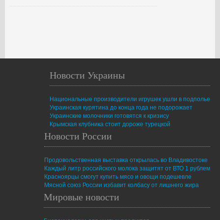
Новости Украины
Национальные производители игрушек ушли в подполье
Украинская курятина до конца года не подорожает
Украинские молочники готовятся к кризису
Крымская клубника стоит дороже турецкой
Новости России
Продовольственная выставка открылась во Владивостоке
Каждый литр российского молока защитят от ВТО 1 рублем
Красноярцы смогут купить мясо и овощи подешевле
Мясной союз России избавит колбасу от лишнего жира
Мировые новости