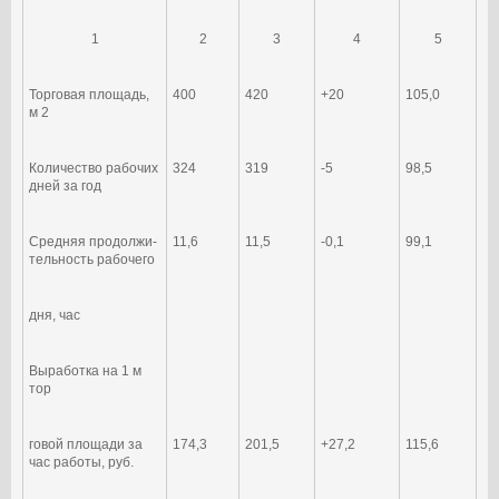
1
2
3
4
5
Торговая площадь,
400
420
+20
105,0
м 2
Количество рабочих
324
319
-5
98,5
дней за год
Средняя продолжи-
11,6
11,5
-0,1
99,1
тельность рабочего
дня, час
Выработка на 1 м
тор­
говой площади за
174,3
201,5
+27,2
115,6
час работы, руб.