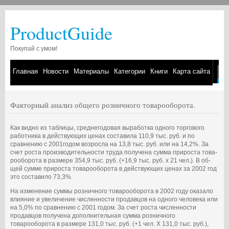
ProductGuide
Покупай с умом!
Главная
Новости
Материалы
Категории
Книги
Карта сайта
Факторный анализ общего розничного товарооборота.
Как видно из таблицы, среднегодовая выработка одного торгово­го
работника в действующих ценах составила 110,9 тыс. руб. и по
сравнению с 2001годом возросла на 13,8 тыс. руб. или на 14,2%. За
счет роста производительности труда получена сумма прироста това­
рооборота в размере 354,9 тыс. руб. (+16,9 тыс. руб. х 21 чел.). В об­
щей сумме прироста товарооборота в действующих ценах за 2002 год
это составило 73,3%.
На изменение суммы розничного товарооборота в 2002 году ока­зало
влияние и увеличение численности продавцов на одного человека или
на 5,0% по сравнению с 2001 годом. За счет роста численности
продавцов получена дополнительная сумма розничного
товарооборота в размере 131,0 тыс. руб. (+1 чел. Х 131,0 тыс. руб.),