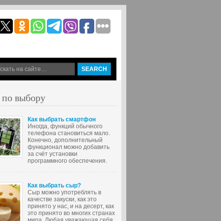
 по выбору
Как выбрать смартфон
Иногда, функций обычного
телефона становиться мало.
Конечно, дополнительный
функционал можно добавить
за счёт установки
программного обеспечения.
Как выбрать сыр?
Сыр можно употреблять в
качестве закуски, как это
принято у нас, и на десерт, как
это принято во многих странах
мира. Любая уважающая себя