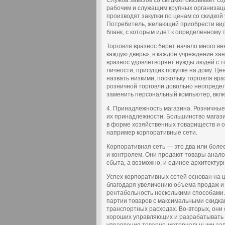
Служба заказов со скидкой оказывает с
рабочим и служащим крупных организаци
производят закупки по ценам со скидкой
Потребитель, желающий приобрести вид
бланк, с которым идет к определенному т
Торговля вразнос берет начало много ве
каждую дверь», в каждое учреждение за
вразнос удовлетворяет нужды людей с т
личности, присущих покупке на дому. Ц
назвать низкими, поскольку торговля в
розничной торговли довольно неопредел
заменить персональный компьютер, вклю
4. Принадлежность магазина. Розничные
их принадлежности. Большинство магази
в форме хозяйственных товариществ и о
например корпоративные сети.
Корпоративная сеть — это два или боле
и контролем. Они продают товары анало
сбыта, а возможно, и единое архитекту
Успех корпоративных сетей основан на
благодаря увеличению объема продаж и
рентабельность несколькими способами.
партии товаров с максимальными скидка
транспортных расходах. Во-вторых, они
хороших управляющих и разрабатывать 