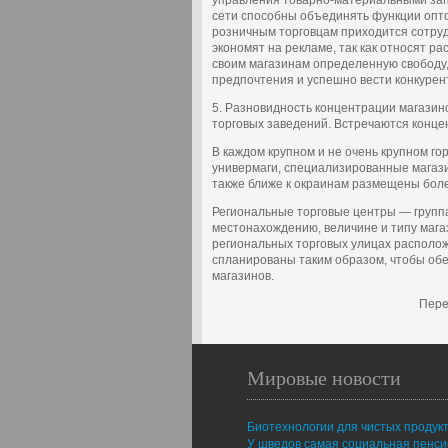
управления товарно-материальными зап
сети способны объединять функции опто
розничным торговцам приходится сотруд
экономят на рекламе, так как относят ра
своим магазинам определенную свободу,
предпочтения и успешно вести конкурен
5. Разновидность концентрации магазин
торговых заведений. Встречаются конце
В каждом крупном и не очень крупном г
универмаги, специализированные магазин
также ближе к окраинам размещены бол
Региональные торговые центры — группа
местонахождению, величине и типу мага
региональных торговых улицах расположе
спланированы таким образом, чтобы обе
магазинов.
Пере
Мировые новости
Биотехнологии для чистых продук
У шведов самая социальная пенс