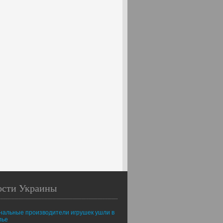
ости Украины
нальные производители игрушек ушли в
лье