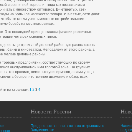
асами, ценообразования и стимулирования. В-третьих,
вой и розничной торговли, тогда как независимым
ничать с множеством оптовиков. В-четвертых, сети
сходы на большое количество товара. И в-пятых, сети дают
 чтобы те могли учесть местные потребительские
тную борьбу на местных рынках.
ов. Это последний принцип классификации розничных
нтрации четырех основных типов.
ороде есть центральный деловой район, где расположены
ы, банки и кинотеатры. Неподалеку от этого района, а
ее мелкие деловые районы.
 торговых предприятий, соответствующих по своему
зинов обслуживаемой ими торговой зоне. На крупных
ны, как правило, несколько универмагов, а сами улицы
спечить беспрепятственное движение и обзор всех
йти на страницу:
1
2
3
4
Новости России
Нов
тов
Продовольственная выставка открылась во
Нацио
Владивостоке
подпо
ионная