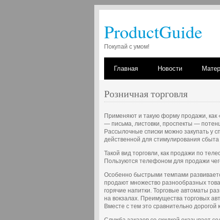
ProductGuide
Покупай с умом!
Главная
Новости
Мате
Розничная торговля
Применяют и такую форму продажи, как
— письма, листовки, проспекты — потен
Рассылочные списки можно закупать у 
действенной для стимулирования сбыта 
Такой вид торговли, как продажи по тел
Пользуются телефоном для продажи чего
Особенно быстрыми темпами развиваетс
продают множество разнообразных товар
горячие напитки. Торговые автоматы раз
на вокзалах. Преимущества торговых ав
Вместе с тем это сравнительно дорогой