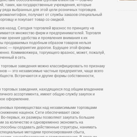
одействие обособленным группам клиентов — обычно
й, таких, как государственные учреждения, которые
 у ряда выбранных для этой цели розничных торговцев.
еомагнитофон, получает от службы заказов специальный
орговцу и покупает товар со скидкой.
ков назад. Сегодня торговлей вразнос по принципу «в
нимается множество фирм и предпринимателей. Торговля
очки зрения удобства и проявления внимания к их
ены продаваемых подобным образом товаров нельзя
разнос — предприятие дорогое. Будущее этой формы
енно. Коммивояжера, торгующего вразнос, может, пожалуй,
ченный в сеть.
 торговые заведения можно классифицировать по признаку
нов — это независимые частные предприятия, чаще всего
бществ. Встречаются и другие формы собственности,
е торговых заведения, находящихся под общим владением
гичного ассортимента, имеют общую службу закупок и
рное оформление.
 ценовых преимуществах над независимыми торговцами
 снижению наценок. Сети обеспечивают свою
 Во-первых, их размеры позволяют закупать большие
ми за количество и одновременно экономить на
 способны создавать действенные структуры, нанимать
специальные методики прогнозирования сбыта,