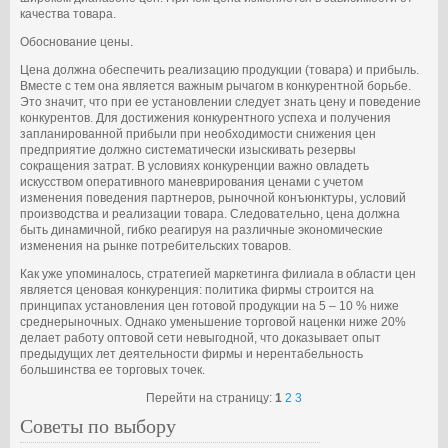
качества товара.
Обоснование цены.
Цена должна обеспечить реализацию продукции (това­ра) и прибыль.
Вместе с тем она является важным рычагом в конкурентной борьбе.
Это значит, что при ее установлении следует знать цену и поведение
конкурентов. Для достиже­ния конкурентного успеха и получения
запланированной при­были при необходимости снижения цен
предприятие должно систематически изыскивать резервы
сокращения затрат. В условиях конкуренции важно овладеть
искусством опе­ративного маневрирования ценами с учетом
изменения пове­дения партнеров, рыночной конъюнктуры, условий
производ­ства и реализации товара. Следовательно, цена должна
быть динамичной, гибко реагируя на различные экономические
изменения на рынке потребительских товаров.
Как уже упоминалось, стратегией маркетинга филиала в области цен
является ценовая конкуренция: политика фирмы строится на
принципах установления цен готовой продукции на 5 – 10 % ниже
среднерыночных. Однако уменьшение торговой наценки ниже 20%
делает работу оптовой сети невыгодной, что доказывает опыт
предыдущих лет деятельности фирмы и нерентабельность
большинства ее торговых точек.
Перейти на страницу:
1
2
3
Советы по выбору