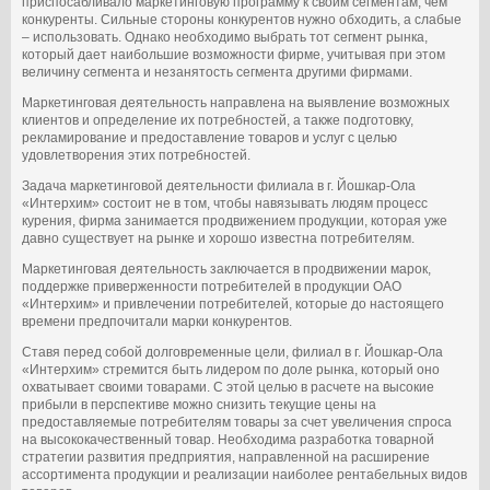
приспосабливало маркетинговую программу к своим сегментам, чем
конкуренты. Сильные стороны конкурентов нужно обходить, а слабые
– использовать. Однако необходимо выбрать тот сегмент рынка,
который дает наибольшие возможности фирме, учитывая при этом
величину сегмента и незанятость сегмента другими фирмами.
Маркетинговая деятельность направлена на выявление возможных
клиентов и определение их потребностей, а также подготовку,
рекламирование и предоставление товаров и услуг с целью
удовлетворения этих потребностей.
Задача маркетинговой деятельности филиала в г. Йошкар-Ола
«Интерхим» состоит не в том, чтобы навязывать людям процесс
курения, фирма занимается продвижением продукции, которая уже
давно существует на рынке и хорошо известна потребителям.
Маркетинговая деятельность заключается в продвижении марок,
поддержке приверженности потребителей в продукции ОАО
«Интерхим» и привлечении потребителей, которые до настоящего
времени предпочитали марки конкурентов.
Ставя перед собой долговременные цели, филиал в г. Йошкар-Ола
«Интерхим» стремится быть лидером по доле рынка, который оно
охватывает своими товарами. С этой целью в расчете на высокие
прибыли в перспективе можно снизить текущие цены на
предоставляемые потребителям товары за счет увеличения спроса
на высококачественный товар. Необходима разработка товарной
стратегии развития предприятия, направленной на расширение
ассортимента продукции и реализации наиболее рентабельных видов