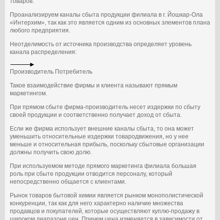
товаров.
Проанализируем каналы сбыта продукции филиала в г. Йошкар-Ола
«Интерхим», так как это является одним из основных элементов плана
любого предприятия.
Неотделимость от источника производства определяет уровень
канала распределения:
Производитель Потребитель
Такое взаимодействие фирмы и клиента называют прямым
маркетингом.
При прямом сбыте фирма-производитель несет издержки по сбыту
своей продукции и соответственно получает доход от сбыта.
Если же фирма использует внешние каналы сбыта, то она может
уменьшить относительные издержки товародвижения, но у нее
меньше и относительная прибыль, поскольку сбытовые организации
должны получить свою долю.
При используемом методе прямого маркетинга филиала большая
роль при сбыте продукции отводится персоналу, который
непосредственно общается с клиентами.
Рынок товаров бытовой химии является рынком монополистической
конкуренции, так как для него характерно наличие множества
продавцов и покупателей, которые осуществляют куплю-продажу в
широком диапазоне цен. Причем цена изменяется в зависимости от