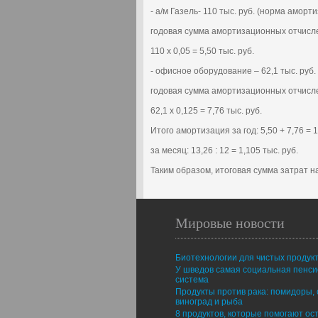
- а/м Газель- 110 тыс. руб. (норма аморт
годовая сумма амортизационных отчисл
110 х 0,05 = 5,50 тыс. руб.
- офисное оборудование – 62,1 тыс. руб
годовая сумма амортизационных отчисл
62,1 х 0,125 = 7,76 тыс. руб.
Итого амортизация за год: 5,50 + 7,76 = 1
за месяц: 13,26 : 12 = 1,105 тыс. руб.
Таким образом, итоговая сумма затрат 
Мировые новости
Биотехнологии для чистых продук
У шведов самая социальная пенс
система
Продукты против рака: помидоры, 
виноград и рыба
8 продуктов, которые помогают ос