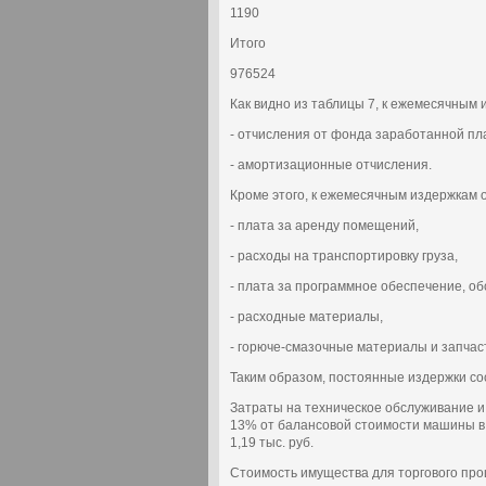
1190
Итого
976524
Как видно из таблицы 7, к ежемесячным 
- отчисления от фонда заработанной пл
- амортизационные отчисления.
Кроме этого, к ежемесячным издержкам 
- плата за аренду помещений,
- расходы на транспортировку груза,
- плата за программное обеспечение, о
- расходные материалы,
- горюче-смазочные материалы и запчаст
Таким образом, постоянные издержки сос
Затраты на техническое обслуживание 
13% от балансовой стоимости машины в год:
1,19 тыс. руб.
Стоимость имущества для торгового про