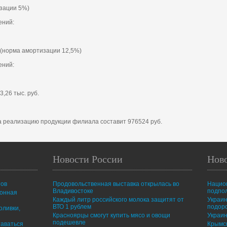
изации 5%)
ений:
. (норма амортизации 12,5%)
ений:
3,26 тыс. руб.
на реализацию продукции филиала составит 976524 руб.
Новости России
Нов
тов
Продовольственная выставка открылась во
Нацио
Владивостоке
подпо
ионная
Каждый литр российского молока защитят от
Украин
ВТО 1 рублем
подор
оливки,
Красноярцы смогут купить мясо и овощи
Украин
подешевле
таваться
Крымск