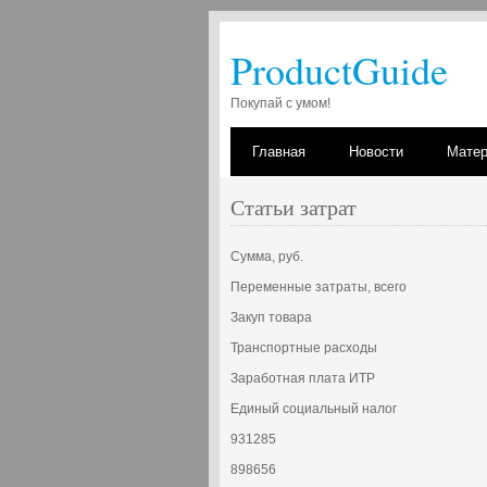
ProductGuide
Покупай с умом!
Главная
Новости
Мате
Статьи затрат
Сумма, руб.
Переменные затраты, всего
Закуп товара
Транспортные расходы
Заработная плата ИТР
Единый социальный налог
931285
898656