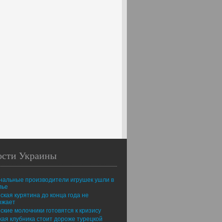
ости Украины
нальные производители игрушек ушли в
лье
ская курятина до конца года не
ожает
ские молочники готовятся к кризису
ая клубника стоит дороже турецкой