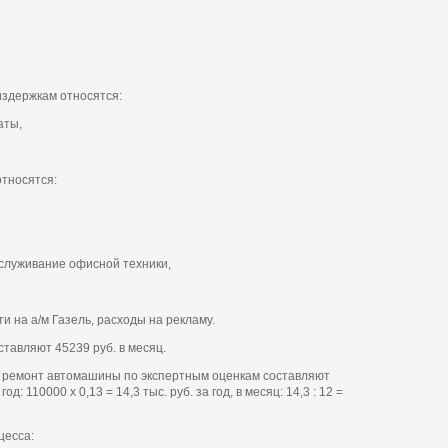
издержкам относятся:
аты,
относятся:
бслуживание офисной техники,
и на а/м Газель, расходы на рекламу.
тавляют 45239 руб. в месяц.
и ремонт автомашины по экспертным оценкам составляют
 110000 х 0,13 = 14,3 тыс. руб. за год, в месяц: 14,3 : 12 =
цесса: