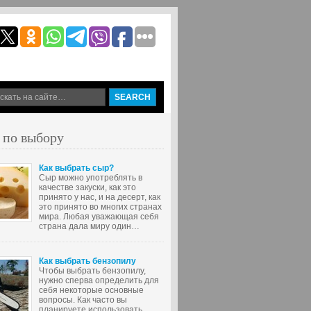
 по выбору
Как выбрать сыр?
Сыр можно употреблять в
качестве закуски, как это
принято у нас, и на десерт, как
это принято во многих странах
мира. Любая уважающая себя
страна дала миру один…
Как выбрать бензопилу
Чтобы выбрать бензопилу,
нужно сперва определить для
себя некоторые основные
вопросы. Как часто вы
планируете использовать