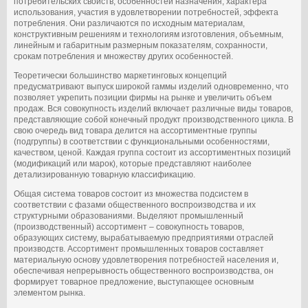
потребительских свойств, особенностей назначения, характера
использования, участия в удовлетворении потребностей, эффекта
потребления. Они различаются по исходным материалам,
конструктивным решениям и технологиям изготовления, объемным,
линейным и габаритным размерным показателям, сохранности,
срокам потребления и множеству других особенностей.
Теоретически большинство маркетинговых концепций
предусматривают выпуск широкой гаммы изделий одновременно, что
позволяет укрепить позиции фирмы на рынке и увеличить объем
продаж. Вся совокупность изделий включает различные виды товаров,
представляющие собой конечный продукт производственного цикла. В
свою очередь вид товара делится на ассортиментные группы
(подгруппы) в соответствии с функциональными особенностями,
качеством, ценой. Каждая группа состоит из ассортиментных позиций
(модификаций или марок), которые представляют наиболее
детализированную товарную классификацию.
Общая система товаров состоит из множества подсистем в
соответствии с фазами общественного воспроизводства и их
структурными образованиями. Выделяют промышленный
(производственный) ассортимент – совокупность товаров,
образующих систему, вырабатываемую предприятиями отраслей
производств. Ассортимент промышленных товаров составляет
материальную основу удовлетворения потребностей населения и,
обеспечивая непрерывность общественного воспроизводства, он
формирует товарное предложение, выступающее основным
элементом рынка.