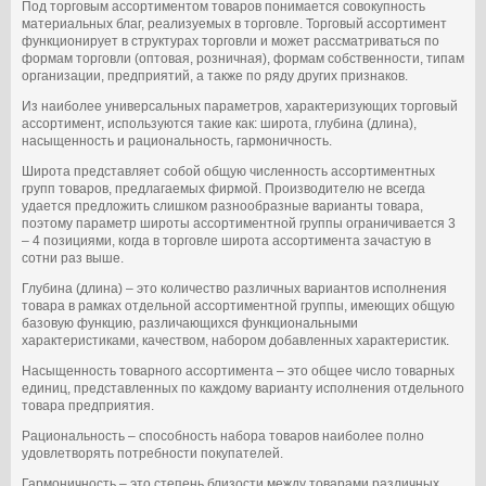
Под торговым ассортиментом товаров понимается совокупность
материальных благ, реализуемых в торговле. Торговый ассортимент
функционирует в структурах торговли и может рассматриваться по
формам торговли (оптовая, розничная), формам собственности, типам
организации, предприятий, а также по ряду других признаков.
Из наиболее универсальных параметров, характеризующих торговый
ассортимент, используются такие как: широта, глубина (длина),
насыщенность и рациональность, гармоничность.
Широта представляет собой общую численность ассортиментных
групп товаров, предлагаемых фирмой. Производителю не всегда
удается предложить слишком разнообразные варианты товара,
поэтому параметр широты ассортиментной группы ограничивается 3
– 4 позициями, когда в торговле широта ассортимента зачастую в
сотни раз выше.
Глубина (длина) – это количество различных вариантов исполнения
товара в рамках отдельной ассортиментной группы, имеющих общую
базовую функцию, различающихся функциональными
характеристиками, качеством, набором добавленных характеристик.
Насыщенность товарного ассортимента – это общее число товарных
единиц, представленных по каждому варианту исполнения отдельного
товара предприятия.
Рациональность – способность набора товаров наиболее полно
удовлетворять потребности покупателей.
Гармоничность – это степень близости между товарами различных