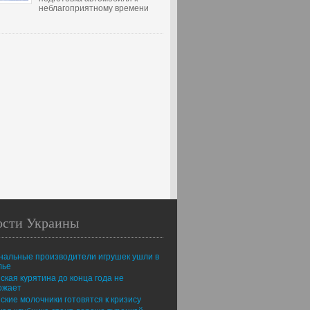
неблагоприятному времени
ости Украины
нальные производители игрушек ушли в
лье
ская курятина до конца года не
ожает
ские молочники готовятся к кризису