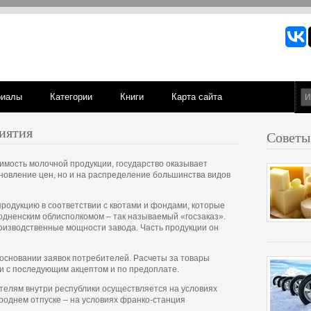
риалы
Категории
Книги
Карта сайта
иятия
Советы
мость молочной продукции, государство оказывает
ановление цен, но и на распределение большинства видов
одукцию в соответствии с квотами и фондами, которые
одненским облисполкомом – так называемый «госзаказ».
роизводственные мощности завода. Часть продукции он
основании заявок потребителей. Расчеты за товары
 с последующим акцептом и по предоплате.
телям внутри республики осуществляется на условиях
роднем отпуске – на условиях франко-станция