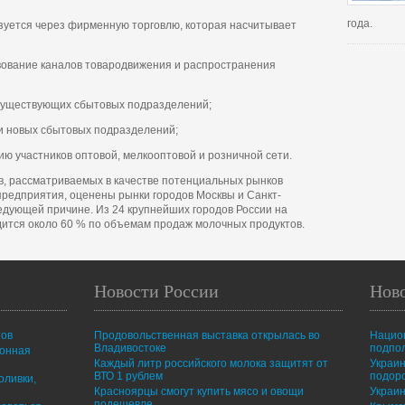
года.
зуется через фирменную торговлю, которая насчитывает
вование каналов товародвижения и распространения
существующих сбытовых подразделений;
и новых сбытовых подразделений;
ию участников оптовой, мелкооптовой и розничной сети.
ов, рассматриваемых в качестве потенциальных рынков
предприятия, оценены рынки городов Москвы и Санкт-
едующей причине. Из 24 крупнейших городов России на
ится около 60 % по объемам продаж молочных продуктов.
Новости России
Нов
тов
Продовольственная выставка открылась во
Нацио
Владивостоке
подпо
ионная
Каждый литр российского молока защитят от
Украин
ВТО 1 рублем
подор
оливки,
Красноярцы смогут купить мясо и овощи
Украин
подешевле