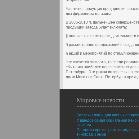
отправления.
Частично продукция предприятия реали
два фирменных магазина.
В 2006-2010 гг. дальнейшее совершенст
продукции завода будет включать:
§ анализ эффективности деятельности 
§ рассмотрение предложений о создани
§ акций и мероприятий по стимулирован
Что касается экспорта, то среди регион
сбыта как наиболее перспективных для 
Петербурга. Эти рынки интересны по сл
долю Москвы и Санкт-Петербурга приход
Мировые новости
Биотехнологии для чистых продук
У шведов самая социальная пенс
система
Продукты против рака: помидоры, 
виноград и рыба