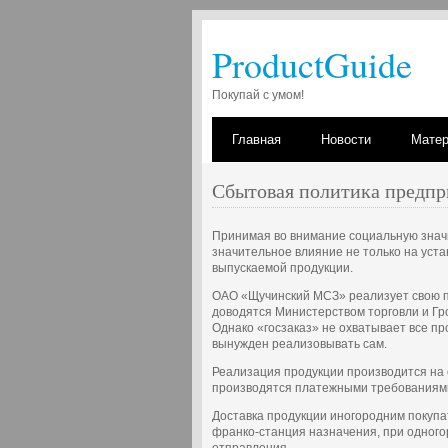
ProductGuide
Покупай с умом!
Главная
Новости
Мате
Сбытовая политика предпр
Принимая во внимание социальную значи
значительное влияние не только на уст
выпускаемой продукции.
ОАО «Щучинский МСЗ» реализует свою пр
доводятся Министерством торговли и Гр
Однако «госзаказ» не охватывает все п
вынужден реализовывать сам.
Реализация продукции производится на 
производятся платежными требованиями
Доставка продукции иногородним покупа
франко-станция назначения, при одного