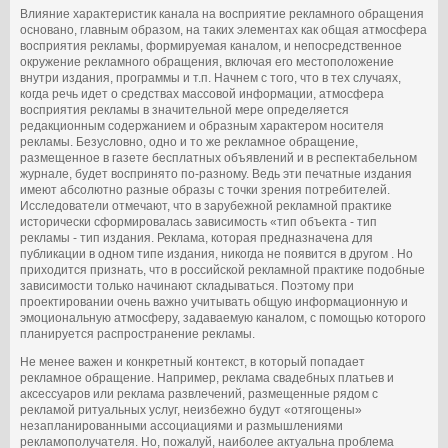
Влияние характеристик канала на восприятие рекламного обращения
основано, главным образом, на таких элементах как общая атмосфера
восприятия рекламы, формируемая каналом, и непосредственное
окружение рекламного обращения, включая его местоположение
внутри издания, программы и т.п. Начнем с того, что в тех случаях,
когда речь идет о средствах массовой информации, атмосфера
восприятия рекламы в значительной мере определяется
редакционным содержанием и образным характером носителя
рекламы. Безусловно, одно и то же рекламное обращение,
размещенное в газете бесплатных объявлений и в респектабельном
журнале, будет воспринято по-разному. Ведь эти печатные издания
имеют абсолютно разные образы с точки зрения потребителей.
Исследователи отмечают, что в зарубежной рекламной практике
исторически сформировалась зависимость «тип объекта - тип
рекламы - тип издания. Реклама, которая предназначена для
публикации в одном типе издания, никогда не появится в другом . Но
приходится признать, что в российской рекламной практике подобные
зависимости только начинают складываться. Поэтому при
проектировании очень важно учитывать общую информационную и
эмоциональную атмосферу, задаваемую каналом, с помощью которого
планируется распространение рекламы.
Не менее важен и конкретный контекст, в который попадает
рекламное обращение. Например, реклама свадебных платьев и
аксессуаров или реклама развлечений, размещенные рядом с
рекламой ритуальных услуг, неизбежно будут «отягощены»
незапланированными ассоциациями и размышлениями
рекламополучателя. Но, пожалуй, наиболее актуальна проблема