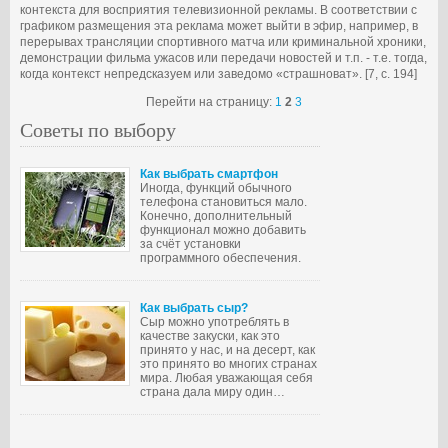
контекста для восприятия телевизионной рекламы. В соответствии с
графиком размещения эта реклама может выйти в эфир, например, в
перерывах трансляции спортивного матча или криминальной хроники,
демонстрации фильма ужасов или передачи новостей и т.п. - т.е. тогда,
когда контекст непредсказуем или заведомо «страшноват». [7, с. 194]
Перейти на страницу:
1
2
3
Советы по выбору
Как выбрать смартфон
Иногда, функций обычного
телефона становиться мало.
Конечно, дополнительный
функционал можно добавить
за счёт установки
программного обеспечения.
Как выбрать сыр?
Сыр можно употреблять в
качестве закуски, как это
принято у нас, и на десерт, как
это принято во многих странах
мира. Любая уважающая себя
страна дала миру один…