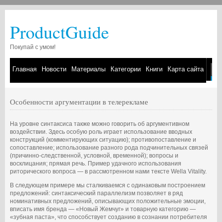
ProductGuide
Покупай с умом!
Главная
Новости
Материалы
Категории
Книги
Карта сайта
Особенности аргументации в телерекламе
На уровне синтаксиса также можно говорить об аргументивном
воздействии. Здесь особую роль играет использование вводных
конструкций (комментирующих ситуацию); противопоставление и
сопоставление; использование разного рода подчинительных связей
(причинно-следственной, условной, временной); вопросы и
восклицания; прямая речь. Пример удачного использования
риторического вопроса — в рассмотренном нами тексте Wella Vitality.
В следующем примере мы сталкиваемся с одинаковым построением
предложений: синтаксический параллелизм позволяет в ряд
номинативных предложений, описывающих положительные эмоции,
вписать имя бренда — «Новый Жемчуг» и товарную категорию —
«зубная паста», что способствует созданию в сознании потребителя