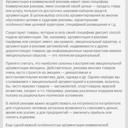
Аргументация в коммерческой рекламе имеет свою специфику.
Коммерческая реклама, имея основной своей целью — продать товар
или услугу, пользуется достаточно широким набором средств
аргументации. В целом выбор способа аргументирования во многом
обусловлен целями и задачами рекламы, характерными
особенностями целевой аудитории, спецификой размещения и т.д.
Существуют товары, которые в силу своей специфики диктуют способ
подачи аргументации. Так, например, аргументация в рекламе
парфюма или сигарет имеет, как правило, эмоциональный характер, а
аргументация в рекламе автомобилей, недвижимости и других
дорогостоящих товаров, где информационные характеристики важнее
эмоциональных образов, — это логически-рациональный.
Принято считать, что наиболее склонны к восприятию эмоциональной
аргументации женщины. Действительно, реклама женских товаров
очень часто строится на эмоциях — декоративная и
восстановительная косметика, духи, одежда и др. Однако нередко мы
сталкиваемся с эмоциональной аргументацией и в рекламе, казалось
бы, чисто мужских товаров — автомобилей, спорттоваров, мужской
косметики, сигарет и т.п. Например, реклама различных подарков мало
похожа на рационально-логическое изложение.
В любой рекламе важно воздействовать на потребности потребителя:
для отдельного человека актуальна возможность сэкономить деньги,
время или усилия, а для предприятий — увеличить прибыль или
снизить издержки.
Еще одной важной особенностью аргументации коммерческой