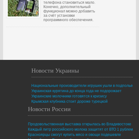
телефона становиться мало.
Конечно, дополнительный
функционал можно добавить
за счёт установки
программного обеспечения.
Новости Украины
Национальные производители игрушек ушли в подполье
Украинская курятина до конца года не подорожает
Украинские молочники готовятся к кризису
Крымская клубника стоит дороже турецкой
Новости России
Продовольственная выставка открылась во Владивостоке
Каждый литр российского молока защитят от ВТО 1 рублем
Красноярцы смогут купить мясо и овощи подешевле