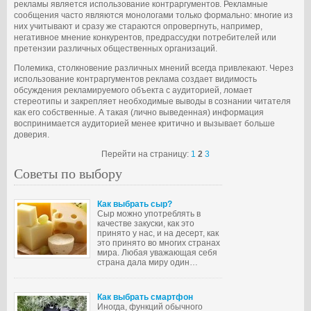
рекламы является использование контраргументов. Рекламные
сообщения часто являются монологами только формально: многие из
них учитывают и сразу же стараются опровергнуть, например,
негативное мнение конкурентов, предрассудки потребителей или
претензии различных общественных организаций.
Полемика, столкновение различных мнений всегда привлекают. Через
использование контраргументов реклама создает видимость
обсуждения рекламируемого объекта с аудиторией, ломает
стереотипы и закрепляет необходимые выводы в сознании читателя
как его собственные. А такая (лично выведенная) информация
воспринимается аудиторией менее критично и вызывает больше
доверия.
Перейти на страницу:
1
2
3
Советы по выбору
Как выбрать сыр?
Сыр можно употреблять в
качестве закуски, как это
принято у нас, и на десерт, как
это принято во многих странах
мира. Любая уважающая себя
страна дала миру один…
Как выбрать смартфон
Иногда, функций обычного