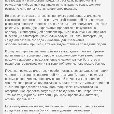
превращается в массовый продукт, а растущую потребность в
рекламной информации начинают испытывать не только деятели
рынка, но миллионы и сотни миллионов граждан.
Во-вторых, реклама становится не только сообщением, имеющим
конкретное содержание, а экономической категорией. Она получает
рыночную оценку и перестает быть бесплатным продуктом. Возникает
рекламный рынок, где информация продается и покупается, а
операции с информацией приносят прибыли и убытки. Расширяются
инвестиции в информацию с целью получения новой информации,
создания различного рода инноваций для извлечения
дополнительной прибыли, а также воздействия на поведение людей.
В силу этих причин реклама призвана утверждать главным образом
почитание материального продукта как полноценного заместителя
продукта духовного, представление о материальном богатстве и
расширенном потреблении как конечной цели человеческого бытия.
Печатная реклама имеет свои особенности, которые однако не нашли
четкого отражения в современной литературе. Типологии рекламы
весьма разнообразны. Поэтому в данной работы мы исходили из того,
что печатная реклама обязательно выполняется путем печатания или
тиснения, представляя собой полиграфически самостоятельно
оформленное средство визуального воздействия на Потребителя.
Это: газеты, журналы, каталоги, брошюры, проспекты, листовки,
афиши, купоны и пр.
Под коммуникативным воздействием мы понимали спланированное
воздействие на знания (когнитивный уровень), отношения