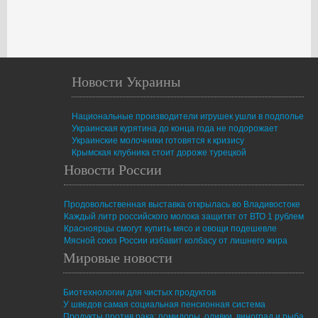
Новости Украины
Национальные производители игрушек ушли в подполье
Украинская курятина до конца года не подорожает
Украинские молочники готовятся к кризису
Крымская клубника стоит дороже турецкой
Новости России
Продовольственная выставка открылась во Владивостоке
Каждый литр российского молока защитят от ВТО 1 рублем
Красноярцы смогут купить мясо и овощи подешевле
Мясной союз России избавит колбасу от лишнего жира
Мировые новости
Биотехнологии для чистых продуктов
У шведов самая социальная пенсионная система
Продукты против рака: помидоры, оливки, виноград и рыба