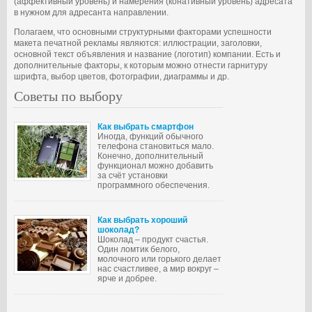
(аффективный уровень) и намерения (конативный уровень) адресата
в нужном для адресанта направлении.
Полагаем, что основными структурными факторами успешности
макета печатной рекламы являются: иллюстрации, заголовки,
основной текст объявления и название (логотип) компании. Есть и
дополнительные факторы, к которым можно отнести гарнитуру
шрифта, выбор цветов, фотографии, диаграммы и др.
Советы по выбору
Как выбрать смартфон
Иногда, функций обычного
телефона становиться мало.
Конечно, дополнительный
функционал можно добавить
за счёт установки
программного обеспечения.
Как выбрать хороший
шоколад?
Шоколад – продукт счастья.
Один ломтик белого,
молочного или горького делает
нас счастливее, а мир вокруг –
ярче и добрее.