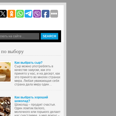
 по выбору
Как выбрать сыр?
Сыр можно употреблять в
качестве закуски, как это
принято у нас, и на десерт, как
это принято во многих странах
мира. Любая уважающая себя
страна дала миру один…
Как выбрать хороший
шоколад?
Шоколад – продукт счастья.
Один ломтик белого,
молочного или горького делает
нас счастливее, а мир вокруг –