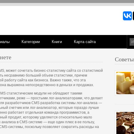
риалы
Категории
Книги
Карта сайта
нете
Советы
S, может сочетать бизнес-статистику сайта со статистикой
ить несравнимо больший объем статистики, причем
 работу сайта как бизнеса. Важно также, что эта
 она выражена непосредственно в деньгах и продажах.
CMS статистические модули не обладают такими
тчиками, реже — простыми лог-анализаторами, что делает
Для разработчиков CMS разработка системы лог-анализа —
ьный счетчик или лог-анализатор, которые гораздо лучше
янно работает отдельная команда программистов, а
ный продукт, которому уделяется относительно мало
 анализа в CMS системе — еще один плюс в ее пользу,
CMS-системы, поскольку позволяет сократить расходы на