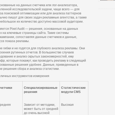
нные на данных счетчика или лог-анализатора,
ленной исследовательской задачи, чаще всего — для
за поисковой оптимизации или для анализа паттернов
ычно пишут для своих задач рекламные агентства, а также
небольшое их количество доступно массовой аудитории.
яется Pixel Audit — решения, основанные на данных
х на ключевые страницы сайта. Такие системы
кампании, сопоставляя данные счетчиков и данные,
ссе показа рекламы.
гибки и не годятся для глубокого анализа рекламы. Они
роения рутинных отчетов. В большинстве случаев
ледование и анализ скрытых закономерностей, ему
фр, которые покажут, как проводить рекламу в следующий
ированные решения удобнее. Данные, приведенные в
ые решения сбора и анализа статистики.
азличных инструментов измерения
четчики
Специализированные
Статистические
решения
модули CMS
редняя
Зависит от методики,
Высокая
может быть от средней
до очень высокой