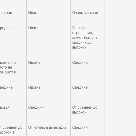
ысокая
Низкая
Очень высокая
редние
Низкие
Зависит
отрешения,
может быть от
средних до
высоких
изкие, но
Низкие
Средние
асто не
ребуются
редние
Низкие
Средние
изкая
Средняя
От средней до
высокой
т средней до
От нулевой до низкой
Средняя
ысокой в