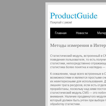
ProductGuide
Покупай с умом!
Главная
Новости
Мате
Методы измерения в Интер
Статистический модуль, встроенный в CM
поведения пользователя, то есть получ
статистики, непосредственно отражающей
статистика более понятна и наглядна —
К сожалению, чаще всего встроенные в 
возможностями и являются простыми сче
их неинтересными для использования. 
лишняя трата ресурсов, если есть отдел
проработаны, поскольку над ними посто
статистический модуль CMS — это побоч
внимания. Наличие продвинутого модуля
который должен быть учтен при выборе 
обработку статистики.