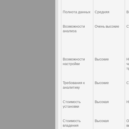
Полнота данных
Средняя
В
Возможности
Очень высокие
С
анализа
Возможности
Высокие
Н
настройки
ч
т
Требования к
Высокие
С
аналитику
Стоимость
Высокая
Н
установки
Стоимость
Высокая
О
владения
в