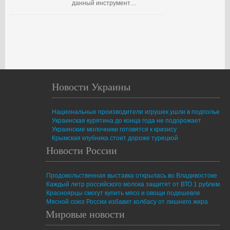
данный инструмент…
Новости Украины
Национальные производители игрушек ушли в подполье
Украинская курятина до конца года не подорожает
Украинские молочники готовятся к кризису
Крымская клубника стоит дороже турецкой
Новости России
Продовольственная выставка открылась во Владивостоке
Каждый литр российского молока защитят от ВТО 1 рублем
Красноярцы смогут купить мясо и овощи подешевле
Мясной союз России избавит колбасу от лишнего жира
Мировые новости