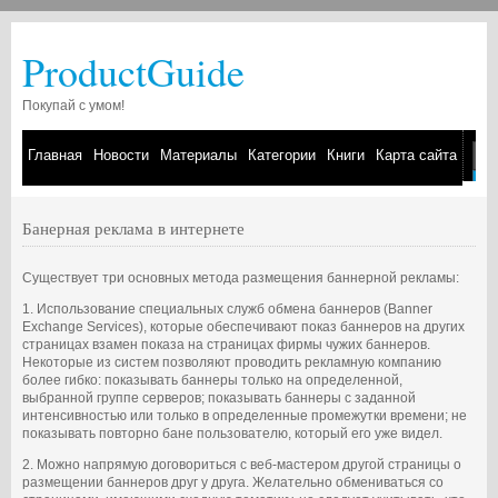
ProductGuide
Покупай с умом!
Главная
Новости
Материалы
Категории
Книги
Карта сайта
Банерная реклама в интернете
Существует три основных метода размещения баннерной рекламы:
1. Использование специальных служб обмена баннеров (Banner
Exchange Services), которые обеспечивают показ баннеров на других
страницах взамен показа на страницах фирмы чужих баннеров.
Некоторые из систем позволяют проводить рекламную компанию
более гибко: показывать баннеры только на определенной,
выбранной группе серверов; показывать баннеры с заданной
интенсивностью или только в определенные промежутки времени; не
показывать повторно бане пользователю, который его уже видел.
2. Можно напрямую договориться с веб-мастером другой страницы о
размещении баннеров друг у друга. Желательно обмениваться со