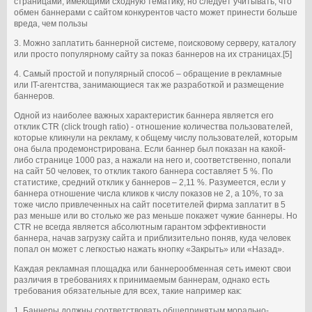
страницами, имеющими сходную тематику, но следует учитывать, что
обмен баннерами с сайтом конкурентов часто может принести больше
вреда, чем пользы
3. Можно заплатить баннерной системе, поисковому серверу, каталогу
или просто популярному сайту за показ баннеров на их страницах.[5]
4. Самый простой и популярный способ – обращение в рекламные
или IT-агентства, занимающиеся так же разработкой и размещение
баннеров.
Одной из наиболее важных характеристик баннера является его
отклик CTR (click trough ratio) - отношение количества пользователей,
которые кликнули на рекламу, к общему числу пользователей, которым
она была продемонстрирована. Если баннер был показан на какой-
либо странице 1000 раз, а нажали на него и, соответственно, попали
на сайт 50 человек, то отклик такого баннера составляет 5 %. По
статистике, средний отклик у баннеров – 2,11 %. Разумеется, если у
баннера отношение числа кликов к числу показов не 2, а 10%, то за
тоже число привлеченных на сайт посетителей фирма заплатит в 5
раз меньше или во столько же раз меньше покажет чужие баннеры. Но
CTR не всегда является абсолютным гарантом эффективности
баннера, начав загрузку сайта и приблизительно поняв, куда человек
попал он может с легкостью нажать кнопку «Закрыть» или «Назад».
Каждая рекламная площадка или баннерообменная сеть имеют свои
различия в требованиях к принимаемым баннерам, однако есть
требования обязательные для всех, такие например как:
1. Баннеры должны соответствовать общепринятым морально-