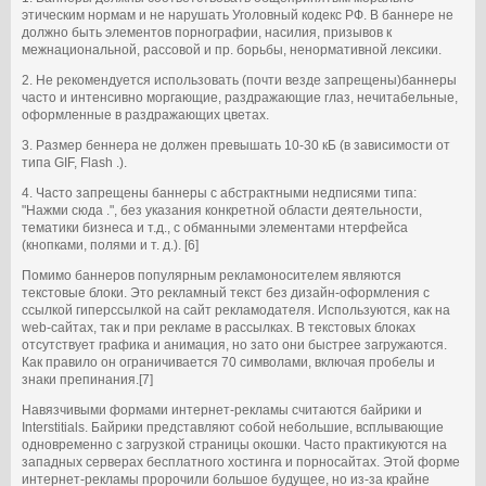
этическим нормам и не нарушать Уголовный кодекс РФ. В баннере не
должно быть элементов порнографии, насилия, призывов к
межнациональной, рассовой и пр. борьбы, ненормативной лексики.
2. Не рекомендуется использовать (почти везде запрещены)баннеры
часто и интенсивно моргающие, раздражающие глаз, нечитабельные,
оформленные в раздражающих цветах.
3. Размер беннера не должен превышать 10-30 кБ (в зависимоcти от
типа GIF, Flash .).
4. Часто запрещены баннеры с абстрактными недписями типа:
"Нажми сюда .", без указания конкретной области деятельности,
тематики бизнеса и т.д., с обманными элементами нтерфейса
(кнопками, полями и т. д.). [6]
Помимо баннеров популярным рекламоносителем являются
текстовые блоки. Это рекламный текст без дизайн-оформления с
ссылкой гиперссылкой на сайт рекламодателя. Используются, как на
web-сайтах, так и при рекламе в рассылках. В текстовых блоках
отсутствует графика и анимация, но зато они быстрее загружаются.
Как правило он ограничивается 70 символами, включая пробелы и
знаки препинания.[7]
Навязчивыми формами интернет-рекламы считаются байрики и
Interstitials. Байрики представляют собой небольшие, всплывающие
одновременно с загрузкой страницы окошки. Часто практикуются на
западных серверах бесплатного хостинга и порносайтах. Этой форме
интернет-рекламы пророчили большое будущее, но из-за крайне