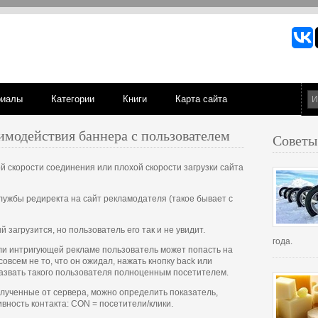
риалы
Категории
Книги
Карта сайта
имодействия баннера с пользователем
Советы
ой скорости соединения или плохой скорости загрузки сайта
службы редиректа на сайт рекламодателя (такое бывает с
 загрузится, но пользователь его так и не увидит.
года.
или интригующей рекламе пользователь может попасть на
 совсем не то, что он ожидал, нажать кнопку back или
назвать такого пользователя полноценным посетителем.
лученные от сервера, можно определить показатель,
вность контакта: CON = посетители/клики.