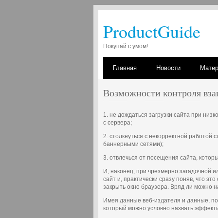
ProductGuide
Покупай с умом!
Главная
Новости
Мате
Возможности контроля вза
1. не дождаться загрузки сайта при низк
с сервера;
2. столкнуться с некорректной работой 
баннерными сетями);
3. отвлечься от посещения сайта, который
И, наконец, при чрезмерно загадочной 
сайт и, практически сразу поняв, что это
закрыть окно браузера. Вряд ли можно 
Имея данные веб-издателя и данные, по
который можно условно назвать эффекти