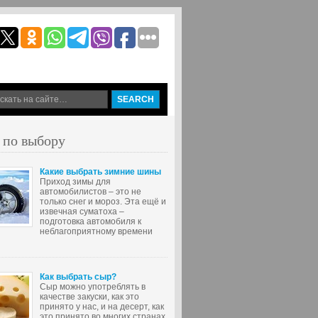
 по выбору
Какие выбрать зимние шины
Приход зимы для
автомобилистов – это не
только снег и мороз. Эта ещё и
извечная суматоха –
подготовка автомобиля к
неблагоприятному времени
Как выбрать сыр?
Сыр можно употреблять в
качестве закуски, как это
принято у нас, и на десерт, как
это принято во многих странах