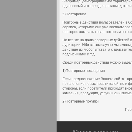
(например, демографические характерист
одинаковый интерес для рекламодателя
5)Повторение
Повторные действия пользователей в бо
сервиса, которыми они уже воспользова
повторно заказать товар, которым он ос
Но все же на долю повторных действий 
аудитории. Ибо в этом случае мы имеем
действие из любопытства, а с действит
подписчиками и т.д.
Среди повторных действий можно выдел
1)Повторные посещения
Если предназначение Вашего сайта - пр
привлечение новых посетителей, но и ф
стороны, если посетители приходят внов
компания, продукция, услуги и они вним
2)Повторные покупки
Пер
Мировые новости