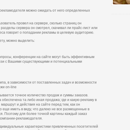
 рекламодателя можно ожидать от него определенных
зователь провел на сервере, сколько страниц он
 разделы сервера он смотрел, скачивал ли прайс-лист или
еса говорит о попадании рекламы в целевую аудиторию.
ету, можно выделить:
опросы, конференции на сайте могут быть эффективным
вязи с Вашими существующими и потенциальными
ипа, в зависимости от поставленных задач и возможности
жи on-line
ывается точное количество продаж и суммы заказов.
 обеспечена та либо иная продажа; где и какую рекламу в
 маршрут и действия на сайте перед тем, как он
 еще иметь в виду, что далеко не все размещенные в
я. Поэтому для более точной картины каждый заказ
компании-рекламодателя.
ндивидуальные характеристики привлеченных посетителей