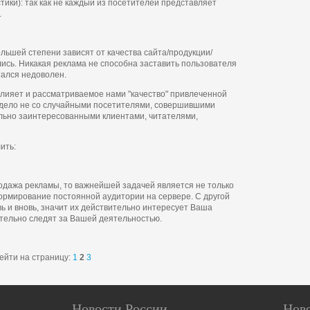
ики): так как не каждый из посетителей представляет
.
льшей степени зависят от качества сайта/продукции/
лись. Никакая реклама не способна заставить пользователя
тался недоволен.
влияет и рассматриваемое нами "качество" привлеченной
 дело не со случайными посетителями, совершившими
ельно заинтересованными клиентами, читателями,
ить:
одажа рекламы, то важнейшей задачей является не только
ормирование постоянной аудитории на сервере. С другой
ь и вновь, значит их действительно интересует Ваша
ательно следят за Вашей деятельностью.
ейти на страницу:
1
2
3
Новости России
Нов