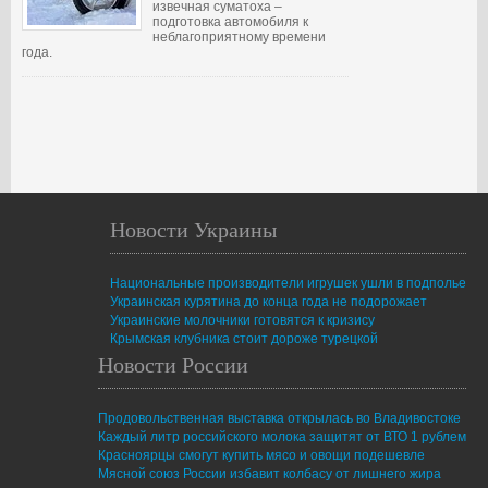
извечная суматоха –
подготовка автомобиля к
неблагоприятному времени
года.
Новости Украины
Национальные производители игрушек ушли в подполье
Украинская курятина до конца года не подорожает
Украинские молочники готовятся к кризису
Крымская клубника стоит дороже турецкой
Новости России
Продовольственная выставка открылась во Владивостоке
Каждый литр российского молока защитят от ВТО 1 рублем
Красноярцы смогут купить мясо и овощи подешевле
Мясной союз России избавит колбасу от лишнего жира