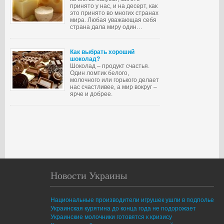
принято у нас, и на десерт, как
это принято во многих странах
мира. Любая уважающая себя
страна дала миру один…
Как выбрать хороший
шоколад?
Шоколад – продукт счастья.
Один ломтик белого,
молочного или горького делает
нас счастливее, а мир вокруг –
ярче и добрее.
Новости Украины
Национальные производители игрушек ушли в подполье
Украинская курятина до конца года не подорожает
Украинские молочники готовятся к кризису