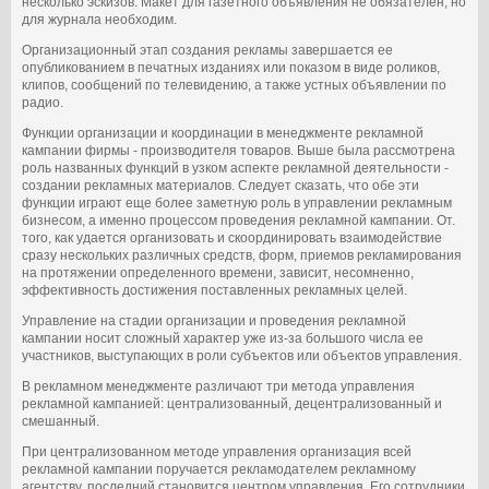
несколько эскизов. Макет для газетного объявления не обязателен, но
для журнала необходим.
Организационный этап создания рекламы завершается ее
опубликованием в печатных изданиях или показом в виде роликов,
клипов, сообщений по телевидению, а также устных объявлении по
радио.
Функции организации и координации в менеджменте рекламной
кампании фирмы - производителя товаров. Выше была рассмотрена
роль названных функций в узком аспекте рекламной деятельности -
создании рекламных материалов. Следует сказать, что обе эти
функции играют еще более заметную роль в управлении рекламным
бизнесом, а именно процессом проведения рекламной кампании. От.
того, как удается организовать и скоординировать взаимодействие
сразу нескольких различных средств, форм, приемов рекламирования
на протяжении определенного времени, зависит, несомненно,
эффективность достижения поставленных рекламных целей.
Управление на стадии организации и проведения рекламной
кампании носит сложный характер уже из-за большого числа ее
участников, выступающих в роли субъектов или объектов управления.
В рекламном менеджменте различают три метода управления
рекламной кампанией: централизованный, децентрализованный и
смешанный.
При централизованном методе управления организация всей
рекламной кампании поручается рекламодателем рекламному
агентству, последний становится центром управления. Его сотрудники