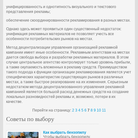
унифицированность и однотипность визуального и текстового
представления рекламы;
обеспечение скоординированности рекламирования в разных местах.
Однако здесь может проявиться один существенный недостаток:
унификация рекламных материалов не позволяет учесть все
особенности потребительских рынков на местах.
Метод децентрализации управления организацией рекламной
кампании имеет иные особенности. Рекламным агентствам на местах
дается свобода выбора и разработки рекламных материалов. В этом
случае центральное агентство контролирует только уровень прибыли,
а также окупаемость вложенных в рекламу средств. Преимуществом
такого подхода к функции организации рекламирования является учет
специфических характеристик существующих рынков в различных
местах, а также быстрое реагирование на их изменения. Серьезным
недостатком метода децентрализованного управления рекламной
кампанией является большой расход денежных средств на создание
локальных разновидностей рекламы и, возможно, потери в их
качестве.
Перейти на страницу:
2
3
4
5
6
7
8
9
10
11
Советы по выбору
Как выбрать бензопилу
Чтобы выбрать бензопилу,