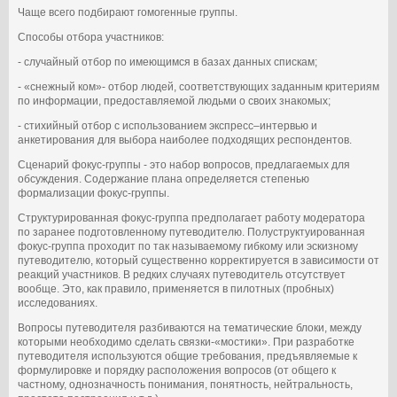
Чаще всего подбирают гомогенные группы.
Способы отбора участников:
- случайный отбор по имеющимся в базах данных спискам;
- «снежный ком»- отбор людей, соответствующих заданным критериям
по информации, предоставляемой людьми о своих знакомых;
- стихийный отбор с использованием экспресс–интервью и
анкетирования для выбора наиболее подходящих респондентов.
Сценарий фокус-группы - это набор вопросов, предлагаемых для
обсуждения. Содержание плана определяется степенью
формализации фокус-группы.
Структурированная фокус-группа предполагает работу модератора
по заранее подготовленному путеводителю. Полуструктуированная
фокус-группа проходит по так называемому гибкому или эскизному
путеводителю, который существенно корректируется в зависимости от
реакций участников. В редких случаях путеводитель отсутствует
вообще. Это, как правило, применяется в пилотных (пробных)
исследованиях.
Вопросы путеводителя разбиваются на тематические блоки, между
которыми необходимо сделать связки-«мостики». При разработке
путеводителя используются общие требования, предъявляемые к
формулировке и порядку расположения вопросов (от общего к
частному, однозначность понимания, понятность, нейтральность,