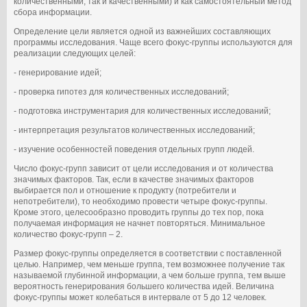
количественными, так и качественными) и как самостоятельный метод
сбора информации.
Определение цели является одной из важнейших составляющих
программы исследования. Чаще всего фокус-группы используются для
реализации следующих целей:
- генерирование идей;
- проверка гипотез для количественных исследований;
- подготовка инструментария для количественных исследований;
- интерпретация результатов количественных исследований;
- изучение особенностей поведения отдельных групп людей.
Число фокус-групп зависит от цели исследования и от количества
значимых факторов. Так, если в качестве значимых факторов
выбирается пол и отношение к продукту (потребители и
непотребители), то необходимо провести четыре фокус-группы.
Кроме этого, целесообразно проводить группы до тех пор, пока
получаемая информация не начнет повторяться. Минимальное
количество фокус-групп – 2.
Размер фокус-группы определяется в соответствии с поставленной
целью. Например, чем меньше группа, тем возможнее получение так
называемой глубинной информации, а чем больше группа, тем выше
вероятность генерирования большего количества идей. Величина
фокус-группы может колебаться в интервале от 5 до 12 человек.