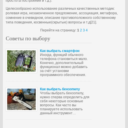
простота построения и т.д.).
Целесообразно использование различных качественных методик:
ролевая игра, незаконченное предложение, ассоциация, метафора,
сомнение в очевидном, описание противоположного собственному
типа поведения, косвенные(скрытые) вопросы и т.д[21].
Перейти на страницу:
1
2
3
4
Советы по выбору
Как выбрать смартфон
Иногда, функций обычного
телефона становиться мало.
Конечно, дополнительный
функционал можно добавить
за счёт установки
программного обеспечения.
Как выбрать бензопилу
Чтобы выбрать бензопилу,
нужно сперва определить для
себя некоторые основные
вопросы. Как часто вы
планируете использовать
данный инструмент…