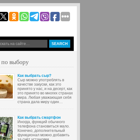
 по выбору
Как выбрать сыр?
Сыр можно употреблять в
качестве закуски, как это
принято у нас, и на десерт, как
это принято во многих странах
мира. Любая уважающая себя
страна дала миру один…
Как выбрать смартфон
Иногда, функций обычного
телефона становиться мало.
Конечно, дополнительный
функционал можно добавить
за счёт установки