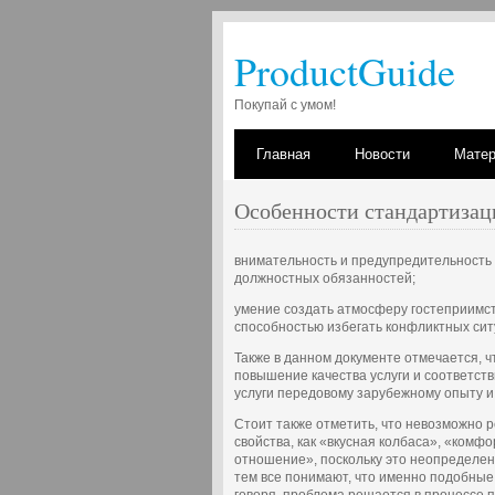
ProductGuide
Покупай с умом!
Главная
Новости
Мате
Особенности стандартизац
внимательность и предупредительность 
должностных обязанностей;
умение создать атмосферу гостеприимст
способностью избегать конфликтных сит
Также в данном документе отмечается, ч
повышение качества услуги и соответст
услуги передовому зарубежному опыту и т
Стоит также отметить, что невозможно 
свойства, как «вкусная колбаса», «комф
отношение», поскольку это неопределен
тем все понимают, что именно подобные 