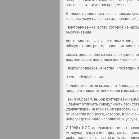
говоря, проблема решается в процессе п
главное – это качество процесса.
Японские специалисты по вопросам кач
качества услуг на основе их значимости 
«внутреннее» качество, которое не нахо
обслуживание);
«материальное» качество, заметное для 
обслуживания, ресторанного питания и т. 
«нематериальное» качество, видимое п
документация, доступные пониманию инст
«психологическое качество» (гостеприимс
время обслуживания.
Подобный подход позволяет более досто
предпочтениям потребителей и вырабаты
Таким образом, выбор критериев – наибо
Следует отличать совокупность свойств пр
удовлетворения всех заинтересованных 
от качества процесса, которое, в свою о
непосредственного исполнителя услуги, 
С 1998 г. ИСО, придавая огромное значе
международные семинары, главная цель
информацию о спросе на международные