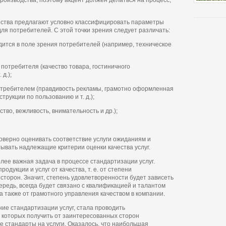
роизводства, поэтому акцент должен делаться на процесс,
ества предлагают условно классифицировать параметры
для потребителей. С этой точки зрения следует различать:
дится в поле зрения потребителей (например, техническое
потребителя (качество товара, гостиничного
д.);
отребителем (правдивость рекламы, грамотно оформленная
рукции по пользованию и т. д.);
тво, вежливость, внимательность и др.);
верно оценивать соответствие услуги ожиданиям и
вать надлежащие критерии оценки качества услуг.
лее важная задача в процессе стандартизации услуг.
одукции и услуг от качества, т. е. от степени
сторон. Значит, степень удовлетворенности будет зависеть
чередь, всегда будет связано с квалификацией и талантом
а также от грамотного управления качеством в компании.
ние стандартизации услуг, стала проводить
 которых получить от заинтересованных сторон
 стандарты на услуги. Оказалось, что наибольшая