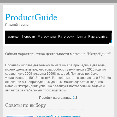
ProductGuide
Покупай с умом!
Главная
Новости
Материалы
Категории
Книги
Карта сайта
Общая характеристика деятельности магазина "Ижтрейдинг"
Проанализировав деятельность магазина за прошедшие два года,
можно сделать вывод, что товарооборот увеличился в 2010 году по
сравнению с 2009 годом на 10698 тыс. руб. При этом прибыль
увеличилась на 501,3 тыс. руб. Рентабельность возросла на 0,62%. На
основании вышеприведенных данных, можно сделать вывод, что
магазин "Ижтрейдинг" успешно реализует поставленные задачи и
является рентабельным производством.
Перейти на страницу:
1
2
Советы по выбору
Какие выбрать зимние шины