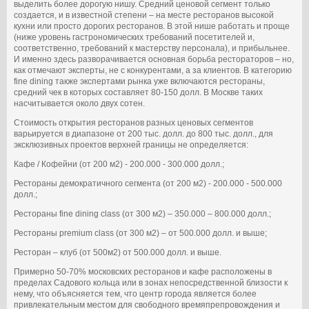
выделить более дорогую нишу. Средний ценовой сегмент только
создается, и в известной степени – на месте ресторанов высокой
кухни или просто дорогих ресторанов. В этой нише работать и проще
(ниже уровень гастрономических требований посетителей и,
соответственно, требований к мастерству персонала), и прибыльнее.
И именно здесь разворачивается основная борьба рестораторов – но,
как отмечают эксперты, не с конкурентами, а за клиентов. В категорию
fine dining также экспертами рынка уже включаются рестораны,
средний чек в которых составляет 80-150 долл. В Москве таких
насчитывается около двух сотен.
Стоимость открытия ресторанов разных ценовых сегментов
варьируется в диапазоне от 200 тыс. долл. до 800 тыс. долл., для
эксклюзивных проектов верхней границы не определяется:
Кафе / Кофейни (от 200 м2) - 200.000 - 300.000 долл.;
Рестораны демократичного сегмента (от 200 м2) - 200.000 - 500.000
долл.;
Рестораны fine dining class (от 300 м2) – 350.000 – 800.000 долл.;
Рестораны premium class (от 300 м2) – от 500.000 долл. и выше;
Ресторан – клуб (от 500м2) от 500.000 долл. и выше.
Примерно 50-70% московских ресторанов и кафе расположены в
пределах Садового кольца или в зонах непосредственной близости к
нему, что объясняется тем, что центр города является более
привлекательным местом для свободного времяпрепровождения и