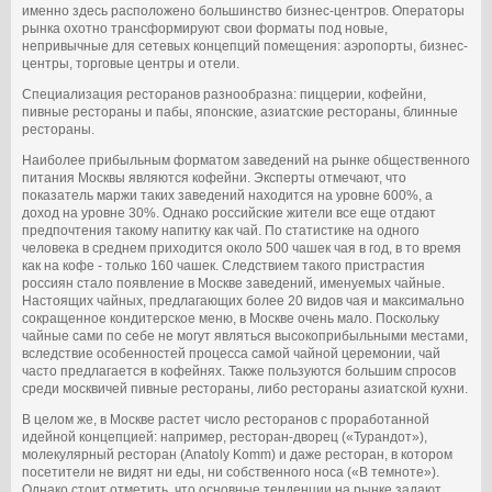
именно здесь расположено большинство бизнес-центров. Операторы
рынка охотно трансформируют свои форматы под новые,
непривычные для сетевых концепций помещения: аэропорты, бизнес-
центры, торговые центры и отели.
Специализация ресторанов разнообразна: пиццерии, кофейни,
пивные рестораны и пабы, японские, азиатские рестораны, блинные
рестораны.
Наиболее прибыльным форматом заведений на рынке общественного
питания Москвы являются кофейни. Эксперты отмечают, что
показатель маржи таких заведений находится на уровне 600%, а
доход на уровне 30%. Однако российские жители все еще отдают
предпочтения такому напитку как чай. По статистике на одного
человека в среднем приходится около 500 чашек чая в год, в то время
как на кофе - только 160 чашек. Следствием такого пристрастия
россиян стало появление в Москве заведений, именуемых чайные.
Настоящих чайных, предлагающих более 20 видов чая и максимально
сокращенное кондитерское меню, в Москве очень мало. Поскольку
чайные сами по себе не могут являться высокоприбыльными местами,
вследствие особенностей процесса самой чайной церемонии, чай
часто предлагается в кофейнях. Также пользуются большим спросов
среди москвичей пивные рестораны, либо рестораны азиатской кухни.
В целом же, в Москве растет число ресторанов с проработанной
идейной концепцией: например, ресторан-дворец («Турандот»),
молекулярный ресторан (Anatoly Komm) и даже ресторан, в котором
посетители не видят ни еды, ни собственного носа («В темноте»).
Однако стоит отметить, что основные тенденции на рынке задают