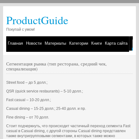
ProductGuide
Покупай с умом!
Главная
Новости
Материалы
Категории
Книги
Карта сайта
Сегментация рынка (тип ресторана, средний чек,
специализация)
Street food – до 5 долл.;
QSR (quick service restaurants) – 5-10 долл.;
Fast casual – 10-20 долл.;
Casual dining – 15-25 долл.; 25-40 долл. и пр.
Fine dining – от 70 долл.
Стоит подчеркнуть, что происходит частичный переход сегмента Fast
casual в Casual dining, с другой стороны Casual dining представлен
также внутригрупповыми сегментами, в которых также можно