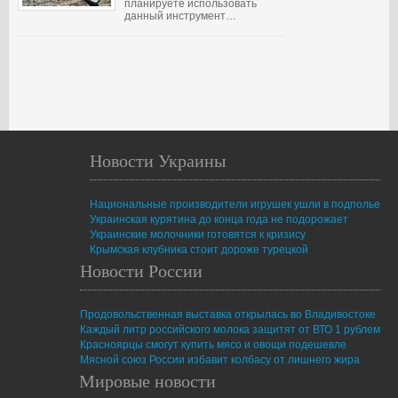
планируете использовать
данный инструмент…
Новости Украины
Национальные производители игрушек ушли в подполье
Украинская курятина до конца года не подорожает
Украинские молочники готовятся к кризису
Крымская клубника стоит дороже турецкой
Новости России
Продовольственная выставка открылась во Владивостоке
Каждый литр российского молока защитят от ВТО 1 рублем
Красноярцы смогут купить мясо и овощи подешевле
Мясной союз России избавит колбасу от лишнего жира
Мировые новости