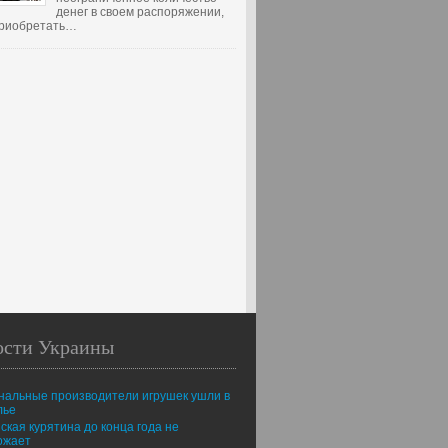
денег в своем распоряжении,
 приобретать…
ости Украины
нальные производители игрушек ушли в
лье
ская курятина до конца года не
ожает