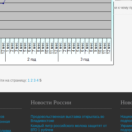
ни к чему
ти на страницу:
1
2
3
4
5
Новости России
Нов
тов
Продовольственная выставка открылась во
Нацио
Владивостоке
подпо
ионная
Каждый литр российского молока защитят от
Украин
ВТО 1 рублем
подор
оливки,