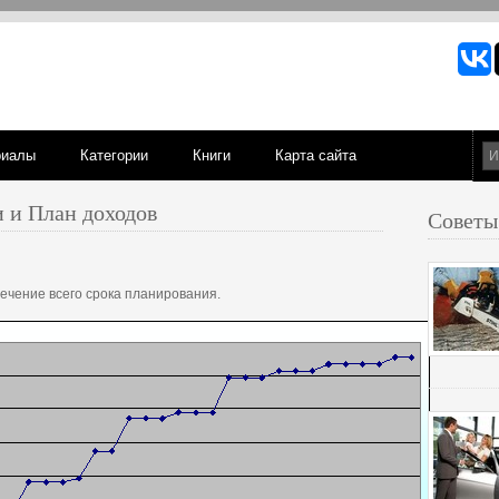
риалы
Категории
Книги
Карта сайта
 и План доходов
Советы
ечение всего срока планирования.