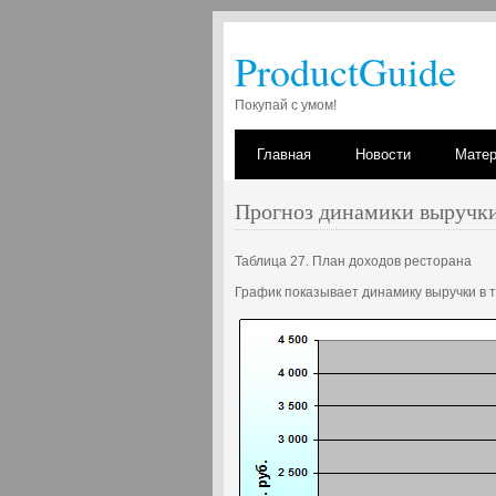
ProductGuide
Покупай с умом!
Главная
Новости
Мате
Прогноз динамики выручки
Таблица 27. План доходов ресторана
График показывает динамику выручки в т