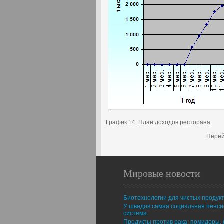
График 14. План доходов ресторана
Перей
Мировые новости
Биотехнологии для чистых продук
У шведов самая социальная пенс
система
Продукты против рака: помидоры, 