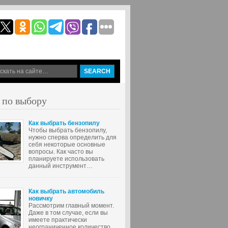
 по выбору
Как выбрать бензопилу
Чтобы выбрать бензопилу,
нужно сперва определить для
себя некоторые основные
вопросы. Как часто вы
планируете использовать
данный инструмент…
Как выбрать автомобиль
новичку
Рассмотрим главный момент.
Даже в том случае, если вы
имеете практически
неограниченное количество