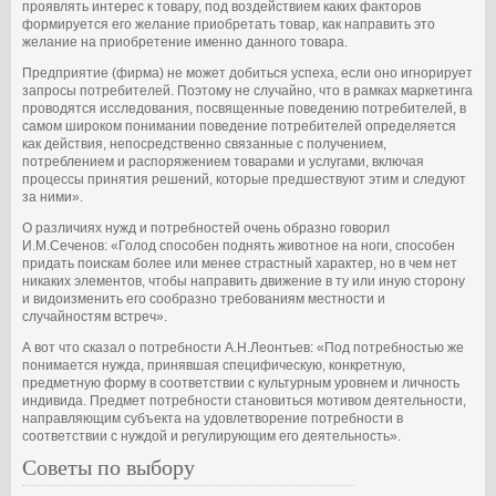
проявлять интерес к товару, под воздействием каких факторов
формируется его желание приобретать товар, как направить это
желание на приобретение именно данного товара.
Предприятие (фирма) не может добиться успеха, если оно игнорирует
запросы потребителей. Поэтому не случайно, что в рамках маркетинга
проводятся исследования, посвященные поведению потребителей, в
самом широком понимании поведение потребителей определяется
как действия, непосредственно связанные с получением,
потреблением и распоряжением товарами и услугами, включая
процессы принятия решений, которые предшествуют этим и следуют
за ними».
О различиях нужд и потребностей очень образно говорил
И.М.Сеченов: «Голод способен поднять животное на ноги, способен
придать поискам более или менее страстный характер, но в чем нет
никаких элементов, чтобы направить движение в ту или иную сторону
и видоизменить его сообразно требованиям местности и
случайностям встреч».
А вот что сказал о потребности А.Н.Леонтьев: «Под потребностью же
понимается нужда, принявшая специфическую, конкретную,
предметную форму в соответствии с культурным уровнем и личность
индивида. Предмет потребности становиться мотивом деятельности,
направляющим субъекта на удовлетворение потребности в
соответствии с нуждой и регулирующим его деятельность».
Советы по выбору