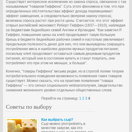
Существует интересное исключение из закона спроса, связанное с так
называемым “товаром Гиффена”. Суть этого феномена в том, что при
определенных обстоятельствах эффект дохода перевешивает
эффект замещения, а следовательно (вопреки закону спроса),
величина спроса растет при росте цены. Считается, что этот эффект
открыл английский экономист Роберт Гиффен (1837—1910), наблюдая
за бюджетами беднейших семей Англии и Ирландии. “Как заметил Р.
Гиффен, повышение цены на хлеб проделывает такую большую
брешь в бюджете беднейших рабочих семей и настолько увеличивает
предельную полезность денег для них, что они вынуждены сокращать
потребление мяса и наиболее дорогих мучных продуктов питания;
поскольку хлеб продолжает оставаться самым дешевым продуктом
питания, который они в состоянии купить и станут покупать, они
потребляют его при этом не меньше, а больше”.
Конечно, “товары Гиффена” весьма редки, но в строгой логике теории
потребительского поведения возможность появления таких товаров
существует. Можно сказать, что на практике появление “товара
Гиффена” — это сигнал социального неблагополучия, свидетельство
снижения жизненного уровня отдельных общественных слоев.
Перейти на страницу:
1
2
3
4
Советы по выбору
Как выбрать сыр?
Сыр можно употреблять в
качестве закуски, как это