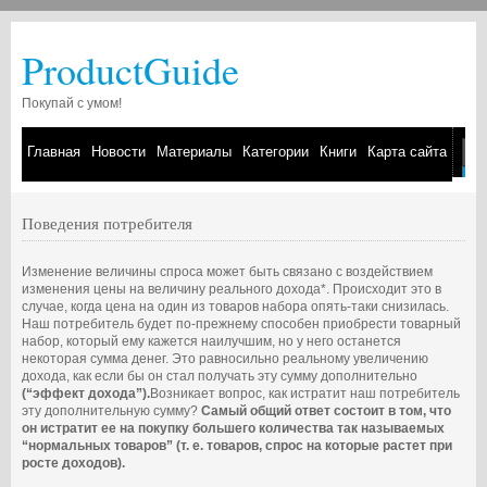
ProductGuide
Покупай с умом!
Главная
Новости
Материалы
Категории
Книги
Карта сайта
Поведения потребителя
Изменение величины спроса может быть связано с воздействием
изменения цены на величину реального дохода*. Происходит это в
случае, когда цена на один из товаров набора опять-таки снизилась.
Наш потребитель будет по-прежнему способен приобрести товарный
набор, который ему кажется наилучшим, но у него останется
некоторая сумма денег. Это равносильно реальному увеличению
дохода, как если бы он стал получать эту сумму дополнительно
(“эффект дохода”).
Возникает вопрос, как истратит наш потребитель
эту дополнительную сумму?
Самый общий ответ состоит в том, что
он истратит ее на покупку большего количества так называемых
“нормальных товаров” (т. е. товаров, спрос на которые растет при
росте доходов).