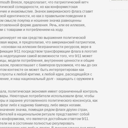
lymouth Breeze, предполагает, что патриотический китч
тической солидарности, но как конформистская
ичие и инакомыслие. Значок американского флага ставит
ской идентичности, но как о правильном поведении в
ом смысле покупка и ношение значка равноценны
отовленной форме давления. Речь, или ее иллюзия,
 с товарами и потреблением на ходу.
ционирует не как средство выражения политической
овая марка, я предполагаю, что американский патриотизм,
, «основан на иллюзии безграничности ресурсов, вере в
фикация 9/11 посредством трансформации флага в логотип
а недопущении самой возможности того, что 9/11 может
ицы, модели потребления, внутренние ценности и общие
азом, провозглашает с бамперов грузовиков, что мы до сих
этом контексте он может быть интерпретирован как
лухоты к любой критике, к любой идее, расходящейся с
ление, и наш национальный долг - защищать с оружием в
ивала, политическая экономия имеет ограниченный контроль
вары. Некоторые потребители использовали флаг, чтобы
ры и заранее уготовленного политического консенсуса, как
флаг либо к заднему бамперу, либо вверх ногами.
начение значка, помещая рядом флаги других стран,
ебителей в национальном ритуале представляет собой
о конформизма, что является достойным ответом 9/11.
тели не в состоянии полностью регулировать