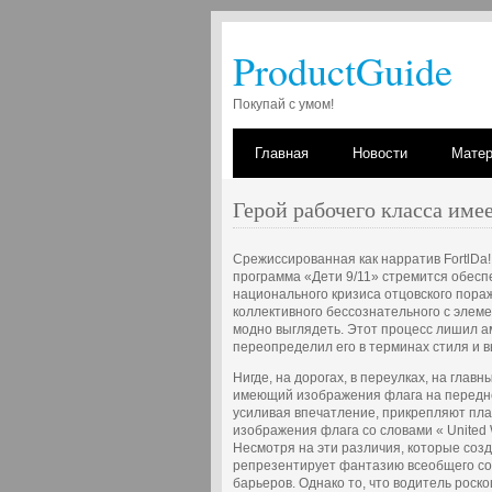
ProductGuide
Покупай с умом!
Главная
Новости
Мате
Герой рабочего класса име
Срежиссированная как нарратив FortlDa!
программа «Дети 9/11» стремится обесп
национального кризиса отцовского пора
коллективного бессознательного с элеме
модно выглядеть. Этот процесс лишил а
переопределил его в терминах стиля и в
Нигде, на дорогах, в переулках, на глав
имеющий изображения флага на передне
усиливая впечатление, прикрепляют пла
изображения флага со словами « United
Несмотря на эти различия, которые со
репрезентирует фантазию всеобщего сог
барьеров. Однако то, что водитель роск