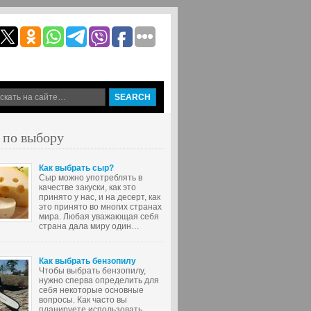
 по выбору
Как выбрать сыр?
Сыр можно употреблять в
качестве закуски, как это
принято у нас, и на десерт, как
это принято во многих странах
мира. Любая уважающая себя
страна дала миру один…
Как выбрать бензопилу
Чтобы выбрать бензопилу,
нужно сперва определить для
себя некоторые основные
вопросы. Как часто вы
планируете использовать