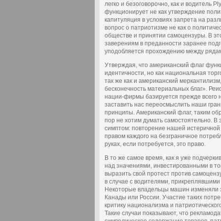
легко и безоговорочно, как и водитель P
функционирует не как утверждение поли
капитуляция в условиях запрета на разл
вопрос о патриотизме не как о политиче
обществе и принятии самоцензуры. В эт
заверениям в преданности заранее подг
уподобляется прохождению между рядами
Утверждая, что американский флаг функ
идентичности, но как национальная торг
так же как и американский меркантилизм
бесконечность материальных благ». Реи
нации-фирмы базируется прежде всего н
заставить нас переосмыслить наши гран
принципы. Американский флаг, таким обр
пор не хотим думать самостоятельно. В 
симптом: повторение нашей истеричной г
правом каждого на безграничное потреб
руках, если потребуется, это право.
В то же самое время, как я уже подчерк
над значениями, инвестированными в то
выразить свой протест против самоцензу
в случае с водителями, прикреплявшими 
Некоторые владельцы машин изменяли з
Канады или России. Участие таких потр
критику национализма и патриотическог
Такие случаи показывают, что рекламода