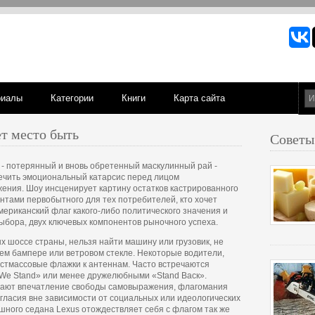
риалы
Категории
Книги
Карта сайта
ет место быть
Советы
 - потерянный и вновь обретенный маскулинный рай -
ечить эмоциональный катарсис перед лицом
жения. Шоу инсценирует картину остатков кастрированного
нтами первобытного для тех потребителей, кто хочет
мериканский флаг какого-либо политического значения и
ыбора, двух ключевых компонентов рыночного успеха.
ных шоссе страны, нельзя найти машину или грузовик, не
м бампере или ветровом стекле. Некоторые водители,
стмассовые флажки к антеннам. Часто встречаются
 We Stand» или менее дружелюбными «Stand Васк».
здают впечатление свободы самовыражения, флагомания
ласия вне зависимости от социальных или идеологических
ошного седана Lexus отождествляет себя с флагом так же