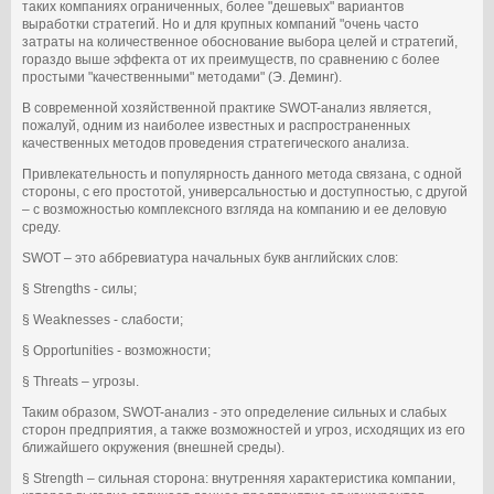
таких компаниях ограниченных, более "дешевых" вариантов
выработки стратегий. Но и для крупных компаний "очень часто
затраты на количественное обоснование выбора целей и стратегий,
гораздо выше эффекта от их преимуществ, по сравнению с более
простыми "качественными" методами" (Э. Деминг).
В современной хозяйственной практике SWOT-анализ является,
пожалуй, одним из наиболее известных и распространенных
качественных методов проведения стратегического анализа.
Привлекательность и популярность данного метода связана, с одной
стороны, с его простотой, универсальностью и доступностью, с другой
– с возможностью комплексного взгляда на компанию и ее деловую
среду.
SWOT – это аббревиатура начальных букв английских слов:
§ Strengths - силы;
§ Weaknesses - слабости;
§ Opportunities - возможности;
§ Threats – угрозы.
Таким образом, SWOT-анализ - это определение сильных и слабых
сторон предприятия, а также возможностей и угроз, исходящих из его
ближайшего окружения (внешней среды).
§ Strength – сильная сторона: внутренняя характеристика компании,