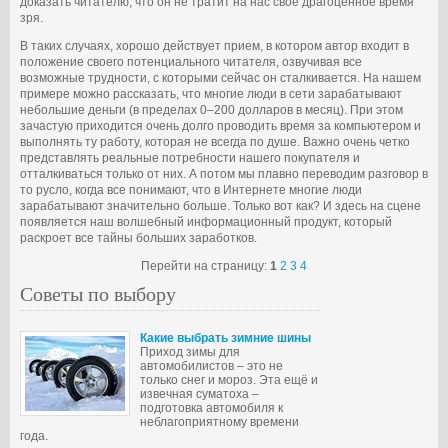
доказать читателю, что он не тратит на нас свое драгоценное время
зря.
В таких случаях, хорошо действует прием, в котором автор входит в
положение своего потенциального читателя, озвучивая все
возможные трудности, с которыми сейчас он сталкивается. На нашем
примере можно рассказать, что многие люди в сети зарабатывают
небольшие деньги (в пределах 0–200 долларов в месяц). При этом
зачастую приходится очень долго проводить время за компьютером и
выполнять ту работу, которая не всегда по душе. Важно очень четко
представлять реальные потребности нашего покупателя и
отталкиваться только от них. А потом мы плавно переводим разговор в
то русло, когда все понимают, что в Интернете многие люди
зарабатывают значительно больше. Только вот как? И здесь на сцене
появляется наш волшебный информационный продукт, который
раскроет все тайны больших заработков.
Перейти на страницу:
1
2
3
4
Советы по выбору
Какие выбрать зимние шины
Приход зимы для
автомобилистов – это не
только снег и мороз. Эта ещё и
извечная суматоха –
подготовка автомобиля к
неблагоприятному времени
года.