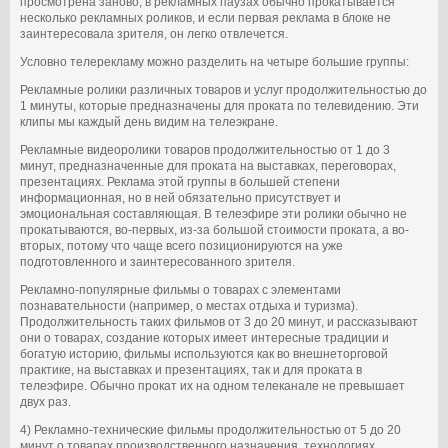
просмотрена заново; в рекламных паузах обычно прокатывается
несколько рекламных роликов, и если первая реклама в блоке не
заинтересовала зрителя, он легко отвлечется.
Условно телерекламу можно разделить на четыре большие группы:
Рекламные ролики различных товаров и услуг продолжительностью до
1 минуты, которые предназначены для проката по телевидению. Эти
клипы мы каждый день видим на телеэкране.
Рекламные видеоролики товаров продолжительностью от 1 до 3
минут, предназначенные для проката на выставках, переговорах,
презентациях. Реклама этой группы в большей степени
информационная, но в ней обязательно присутствует и
эмоциональная составляющая. В телеэфире эти ролики обычно не
прокатываются, во-первых, из-за большой стоимости проката, а во-
вторых, потому что чаще всего позиционируются на уже
подготовленного и заинтересованного зрителя.
Рекламно-популярные фильмы о товарах с элементами
познавательности (например, о местах отдыха и туризма).
Продолжительность таких фильмов от 3 до 20 минут, и рассказывают
они о товарах, создание которых имеет интересные традиции и
богатую историю, фильмы используются как во внешнеторговой
практике, на выставках и презентациях, так и для проката в
телеэфире. Обычно прокат их на одном телеканале не превышает
двух раз.
4) Рекламно-технические фильмы продолжительностью от 5 до 20
минут о товарах производственного назначения, технологиях,