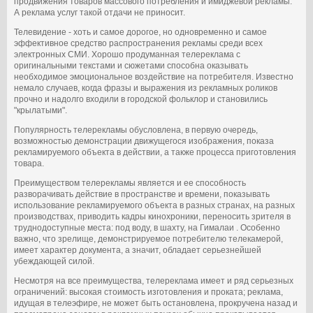
продвижения товаров массового потребления и имиджевой рекламы.
А реклама услуг такой отдачи не приносит.
Телевидение - хоть и самое дорогое, но одновременно и самое
эффективное средство распространения рекламы среди всех
электронных СМИ. Хорошо продуманная телереклама с
оригинальными текстами и сюжетами способна оказывать
необходимое эмоциональное воздействие на потребителя. Известно
немало случаев, когда фразы и выражения из рекламных роликов
прочно и надолго входили в городской фольклор и становились
"крылатыми".
Популярность телерекламы обусловлена, в первую очередь,
возможностью демонстрации движущегося изображения, показа
рекламируемого объекта в действии, а также процесса приготовления
товара.
Преимуществом телерекламы является и ее способность
разворачивать действие в пространстве и времени, показывать
использование рекламируемого объекта в разных странах, на разных
производствах, приводить кадры кинохроники, переносить зрителя в
труднодоступные места: под воду, в шахту, на Гималаи . Особенно
важно, что зрелище, демонстрируемое потребителю телекамерой,
имеет характер документа, а значит, обладает серьезнейшей
убеждающей силой.
Несмотря на все преимущества, телереклама имеет и ряд серьезных
ограничений: высокая стоимость изготовления и проката; реклама,
идущая в телеэфире, не может быть остановлена, прокручена назад и