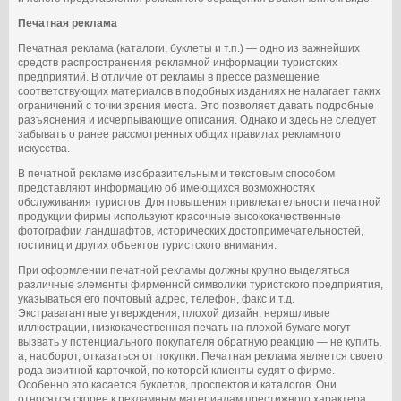
Печатная реклама
Печатная реклама (каталоги, буклеты и т.п.) — одно из важнейших
средств распространения рекламной информации туристских
предприятий. В отличие от рекламы в прессе размещение
соответствующих материалов в подобных изданиях не налагает таких
ограничений с точки зрения места. Это позволяет давать подробные
разъяснения и исчерпывающие описания. Однако и здесь не следует
забывать о ранее рассмотренных общих правилах рекламного
искусства.
В печатной рекламе изобразительным и текстовым способом
представляют информацию об имеющихся возможностях
обслуживания туристов. Для повышения привлекательности печатной
продукции фирмы используют красочные высококачественные
фотографии ландшафтов, исторических достопримечательностей,
гостиниц и других объектов туристского внимания.
При оформлении печатной рекламы должны крупно выделяться
различные элементы фирменной символики туристского предприятия,
указываться его почтовый адрес, телефон, факс и т.д.
Экстравагантные утверждения, плохой дизайн, неряшливые
иллюстрации, низкокачественная печать на плохой бумаге могут
вызвать у потенциального покупателя обратную реакцию — не купить,
а, наоборот, отказаться от покупки. Печатная реклама является своего
рода визитной карточкой, по которой клиенты судят о фирме.
Особенно это касается буклетов, проспектов и каталогов. Они
относятся скорее к рекламным материалам престижного характера,