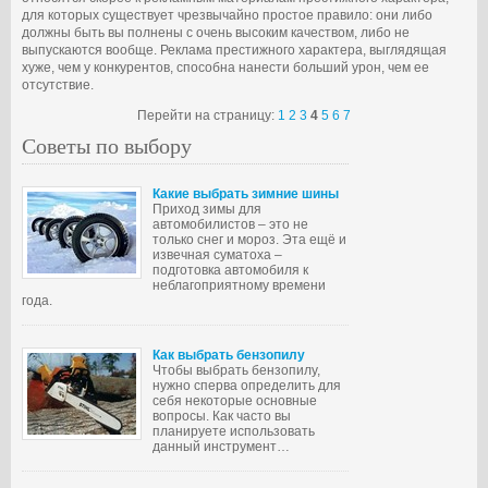
для которых существует чрезвычайно простое правило: они либо
должны быть вы полнены с очень высоким качеством, либо не
выпускаются вообще. Реклама престижного характера, выглядящая
хуже, чем у конкурентов, способна нанести больший урон, чем ее
отсутствие.
Перейти на страницу:
1
2
3
4
5
6
7
Советы по выбору
Какие выбрать зимние шины
Приход зимы для
автомобилистов – это не
только снег и мороз. Эта ещё и
извечная суматоха –
подготовка автомобиля к
неблагоприятному времени
года.
Как выбрать бензопилу
Чтобы выбрать бензопилу,
нужно сперва определить для
себя некоторые основные
вопросы. Как часто вы
планируете использовать
данный инструмент…