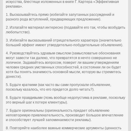
искусства, блестяще изложенных в книге Г. Картера «Эффективная
реклама».
1. Высказывайтесь прямо (избегайте запутанных рассуждений и
разного рода вступлений, предваряющих предложение).
2. Излагайте материал интересно (подавайте его так, чтобы возбудить
любопытство).
3. Избегайте высказываний отрицательного характера (значительно
больший эффект имеют утвердительно-побудительные объявления).
4. Руководствуйтесь здравым смыслом (замысловатые обоснования
могут завести так далеко, что превратятся в нечто совершенно не
логичное. Задавайтесь вопросом, поверит ли вашим утверждениям
человек средних умственных способностей, в состоянии ли он будет
хотя бы понять значимость основной мысли, которую вы стремитесь
донести).
5. Будьте краткими (как часто вы сами пропускали объявление,
поскольку казалось, что его придется долго читать?).
6. Будьте правдивыми (ложь вообще недопустима в рекламе, поскольку
это верный шаг к потере клиентуры).
7. Будьте оригинальны (оригинальность придает объявлению
неповторимую привлекательность, производит большое впечатление
и способствует лучшей запоминаемости рекламы).
8. Повторяйте наиболее важные коммерческие аргументы (ценность