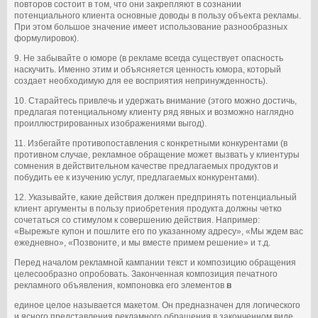
повторов состоит в том, что они закрепляют в сознании
потенциального клиента основные доводы в пользу объекта рекламы.
При этом большое значение имеет использование разнообразных
формулировок).
9. Не забывайте о юморе (в рекламе всегда существует опасность
наскучить. Именно этим и объясняется ценность юмора, который
создает необходимую для ее восприятия непринужденность).
10. Старайтесь привлечь и удержать внимание (этого можно достичь,
предлагая потенциальному клиенту ряд явных и возможно наглядно
проиллюстрированных изображениями выгод).
11. Избегайте противопоставления с конкретными конкурентами (в
противном случае, рекламное обращение может вызвать у клиентуры
сомнения в действительном качестве предлагаемых продуктов и
побудить ее к изучению услуг, предлагаемых конкурентами).
12. Указывайте, какие действия должен предпринять потенциальный
клиент аргументы в пользу приобретения продукта должны четко
сочетаться со стимулом к совершению действия. Например:
«Вырежьте купон и пошлите его по указанному адресу», «Мы ждем вас
ежедневно», «Позвоните, и мы вместе примем решение» и т.д.
Перед началом рекламной кампании текст и композицию обращения
целесообразно опробовать. Законченная композиция печатного
рекламного объявления, компоновка его элементов
в
единое целое называется макетом. Он предназначен для логического
и ясного представления рекламного обращения в законченном виде.