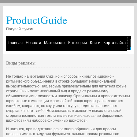
ProductGuide
Покупай с умом!
Главная
Новости
Материалы
Категории
Книги
Карта сайта
Виды рекламы
Не только начертания букв, но и способы их композиционно -
ритмического объединения в строке обладают эмоциональной
выразительностью. Так, весьма привлекательны для читателя косые
строки. Они имеют необычный вид и придают рекламному
объявлению динамичность и новизну. Оригинальны и привлекательны
шрифтовые композиции с расклейкой, когда шрифт располагается
изгибом, спиралью, по кругу или контуру предмета, напоминает
очертания чего - либо. Немаловажным аспектом психологической
стороны воздействия текста является использование фирменных
шрифтов (или наборов фирменных шрифтов).
И наконец, при подготовке рекламного обращения для прессы
полезно иметь в виду ряд фундаментальных правил рекламного