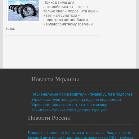
Приход зимы для
автомобилистов – это не
только снег и мороз. Эта ещё и
извечная суматоха –
подготовка автомобиля к
неблагоприятному времени
года.
Новости Украины
Национальные производители игрушек ушли в подполье
Украинская курятина до конца года не подорожает
Украинские молочники готовятся к кризису
Крымская клубника стоит дороже турецкой
Новости России
Продовольственная выставка открылась во Владивостоке
Каждый литр российского молока защитят от ВТО 1 рублем