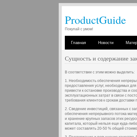
ProductGuide
Покупай с умом!
Главная
Новости
Мате
Сущность и содержание за
В соответствии с этим можно выделить:
1. Необходимость обеспечения непрерыв
предоставления услуг, необходимых дл
привести к остановке производства и со
эксплуатационных затрат в связи с пос
требования клиентов к срокам доставки 
2. Сведение инвестиций, связанных с за
обеспечения непрерывного потока матер
и хранение крупных запасов этих ресур
капитала, который нельзя еще куда-либо
может составлять 20-50 % общей стоимо