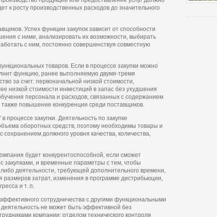
Производство продукции или предоставление услуг должно
дет к росту производственных расходов до значительного
вщиков. Успех функции закупок зависит от способности
шения с ними, анализировать их возможности, выбирать
работать с ним, постоянно совершенствуя совместную
ункциональных товаров. Если в процессе закупки можно
олнит функцию, ранее выполняемую двумя-тремя
тво за счет: первоначальной низкой стоимости,
лее низкой стоимости инвестиций в запас без ухудшения
обучения персонала и расходов, связанных с содержанием
а также повышение конкуренции среди поставщиков.
 в процессе закупки. Деятельность по закупке
объема оборотных средств, поэтому необходимы товары и
с сохранением должного уровня качества, количества,
омпания будет конкурентоспособной, если сможет
с закупками, и временные параметры с тем, чтобы
 либо деятельности, требующей дополнительного времени,
ия размеров затрат, изменения в программе дистрибьюции,
есса и т. п.
 эффективного сотрудничества с другими функциональными
 деятельность не может быть эффективной без
отрудниками компании: отделом технического контроля