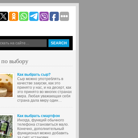
 по выбору
Как выбрать сыр?
Сыр можно употреблять в
качестве закуски, как это
принято у нас, и на десерт, как
это принято во многих странах
мира. Любая уважающая себя
страна дала миру один…
Как выбрать смартфон
Иногда, функций обычного
телефона становиться мало.
Конечно, дополнительный
функционал можно добавить
за счёт установки