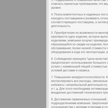
3. Поддержание и повышение качества. 
отвечать принятым требованиям, что ве
уровня.
4. Поиск компетентных и надежных поста
находить поставщиков и развивать отно
соответствующего поставщика, а затем 
деятельность.
5. Приобретение по возможности многоф
приобрести одно изделие, которое вып
изделиями, компания получит преимущес
образующейся из скидки на изделия; бо
обслуживания; более низкой стоимости 
оборудования в ходе его эксплуатации, 
6. Соблюдение принципа "цена-качество"
предполагает использование большого 
услуги с наименьшей общей стоимостью 
условий доставки и сервиса.
7. Повышение конкурентоспособности. К
контролировать все расходы, связанные 
избежать i неприбыльной деятельности,
и т. д. Для этого необходима оптимизац
внедрение достижений технического прогр
8. Достижение гармоничных отношений,
подразделениями компании. Закупочная
сотрудничества с другими отделами и с