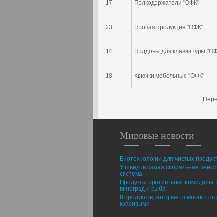
17
Полкодержатели "ОФК"
23
Прочая продукция "ОФК"
14
Поддоны для клавиатуры "ОФ
18
Крючки мебельные "ОФК"
Пере
Мировые новости
Биотехнологии для чистых продук
У шведов самая социальная пенс
система
Продукты против рака: помидоры, 
виноград и рыба
8 продуктов, которые помогают ос
красивыми