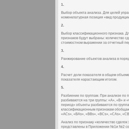
1.
Выбор объекта анализа. Для целей упра
номенклатурная позиция «вид продукци
2.
Выбор классификационного признака. Д
признаков будут выбраны: количество с
стоимостном выражении за отчетный пер
3.
Ранжирование объектов анализа в поря
4.
Расчет доли показателя в общем объеме
показателя нарастающим итогом.
5.
Разбиение по группам. При анализе по 
разбиваются на три группы: «А», «В» и 
период» объекты разбиваются по группам
классификационным признакам обобщаютс
«ACs», «BAs», «BBs», «BCs», «CAs», «CB
Анализ по признаку «количество сделок
представлены в Приложении №1и №2 соо