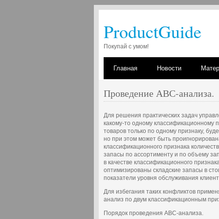
ProductGuide
Покупай с умом!
Главная
Новости
Мате
Проведение АВС-анализа.
Для решения практических задач управ
какому-то одному классификационному 
товаров только по одному признаку, буд
но при этом может быть проигнорирована
классификационного признака количеств
запасы по ассортименту и по объему за
в качестве классификационного признак
оптимизированы складские запасы в сто
показатели уровня обслуживания клиент
Для избегания таких конфликтов примен
анализ по двум классификационным при
Порядок проведения АВС-анализа.