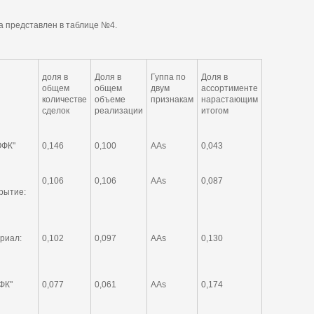
а представлен в таблице №4.
доля в
Доля в
Гуппа по
Доля в
общем
общем
двум
ассортименте
количестве
объеме
признакам
нарастающим
сделок
реализации
итогом
ОФК"
0,146
0,100
AAs
0,043
0,106
0,106
AAs
0,087
крытие:
риал:
0,102
0,097
AAs
0,130
ФК"
0,077
0,061
AAs
0,174