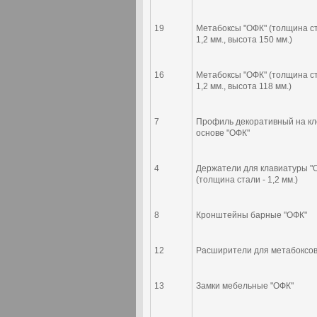
19
Метабоксы "ОФК" (толщина ст
1,2 мм., высота 150 мм.)
16
Метабоксы "ОФК" (толщина ст
1,2 мм., высота 118 мм.)
7
Профиль декоративный на к
основе "ОФК"
4
Держатели для клавиатуры "
(толщина стали - 1,2 мм.)
8
Кронштейны барные "ОФК"
12
Расширители для метабоксов
13
Замки мебельные "ОФК"