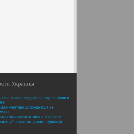
ости Украины
нальные производители игрушек ушли в
лье
ская курятина до конца года не
ожает
ские молочники готовятся к кризису
ая клубника стоит дороже турецкой