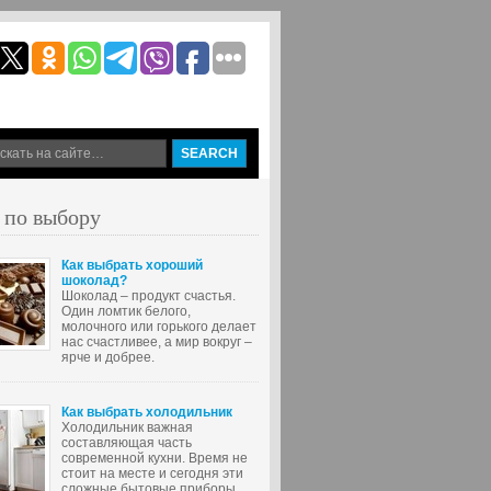
 по выбору
Как выбрать хороший
шоколад?
Шоколад – продукт счастья.
Один ломтик белого,
молочного или горького делает
нас счастливее, а мир вокруг –
ярче и добрее.
Как выбрать холодильник
Холодильник важная
составляющая часть
современной кухни. Время не
стоит на месте и сегодня эти
сложные бытовые приборы