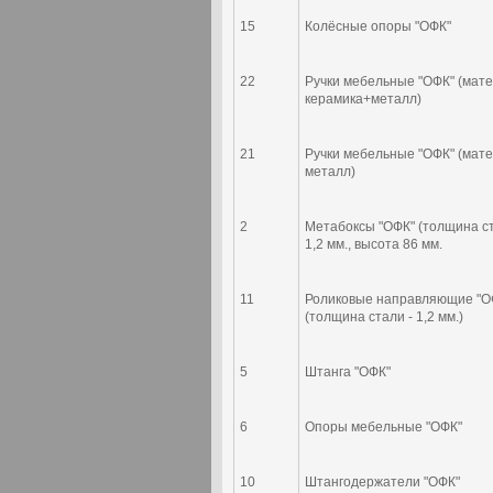
15
Колёсные опоры "ОФК"
22
Ручки мебельные "ОФК" (мате
керамика+металл)
21
Ручки мебельные "ОФК" (мате
металл)
2
Метабоксы "ОФК" (толщина ст
1,2 мм., высота 86 мм.
11
Роликовые направляющие "О
(толщина стали - 1,2 мм.)
5
Штанга "ОФК"
6
Опоры мебельные "ОФК"
10
Штангодержатели "ОФК"