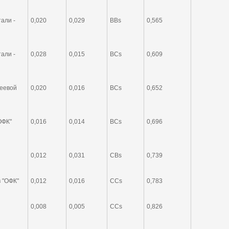
али -
0,020
0,029
BBs
0,565
али -
0,028
0,015
BCs
0,609
леевой
0,020
0,016
BCs
0,652
ОФК"
0,016
0,014
BCs
0,696
0,012
0,031
CBs
0,739
 "ОФК"
0,012
0,016
CCs
0,783
0,008
0,005
CCs
0,826