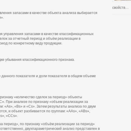
свойств…
вления запасами в качестве объекта анализа выбирается
и».
ля управления запасами в качестве классификационных
делок за отчетный период и объём реализации в
иод по конкретному виду продукции.
дке убывания классификационного признака.
 данного показателя и доли показателя в общем объеме
признаку «количество сделок за период» объекты
«С». При анализе по признаку «объем реализации за
: «As», «Bs» и «Cs». Затем результаты анализа по двум
я, и объект разбивается по группам: «AAs», «ABs»,
s», «CCs».
 за период», по признаку «объём реализации за период»
тветственно, двухпараметрический анализ представлен в