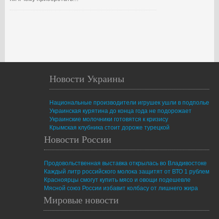
Новости Украины
Национальные производители игрушек ушли в подполье
Украинская курятина до конца года не подорожает
Украинские молочники готовятся к кризису
Крымская клубника стоит дороже турецкой
Новости России
Продовольственная выставка открылась во Владивостоке
Каждый литр российского молока защитят от ВТО 1 рублем
Красноярцы смогут купить мясо и овощи подешевле
Мясной союз России избавит колбасу от лишнего жира
Мировые новости