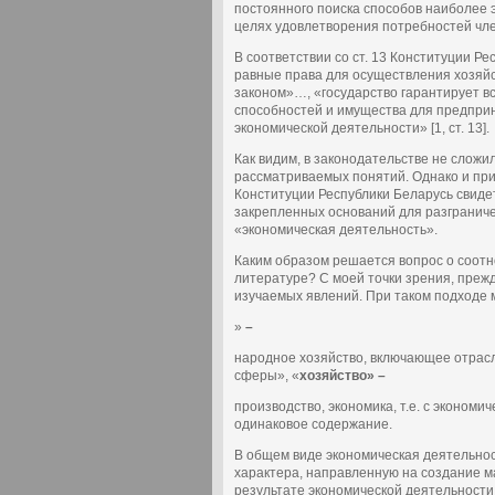
постоянного поиска способов наиболее 
целях удовлетворения потребностей чле
В соответствии со ст. 13 Конституции Р
равные права для осуществления хозяй
законом»…, «государство гарантирует в
способностей и имущества для предпри
экономической деятельности» [1, ст. 13].
Как видим, в законодательстве не слож
рассматриваемых понятий. Однако и при
Конституции Республики Беларусь свиде
закрепленных оснований для разгранич
«экономическая деятельность».
Каким образом решается вопрос о соот
литературе? С моей точки зрения, прежд
изучаемых явлений. При таком подходе
»
–
народное хозяйство, включающее отрас
сферы», «
хозяйство» –
производство, экономика, т.е. с экономи
одинаковое содержание.
В общем виде экономическая деятельнос
характера, направленную на создание ма
результате экономической деятельности