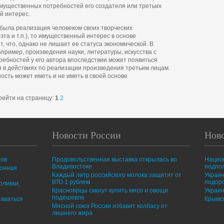
мущественных потребностей его создателя или третьих
й интерес.
 была реализация человеком своих творческих
эта и т.п.), то имущественный интерес в основе
, что, однако не лишает ее статуса экономической. В
апример, произведения науки, литературы, искусства с
ребностей у его автора впоследствии может появиться
в действиях по реализации произведения третьим лицам.
ость может иметь и не иметь в своей основе
рейти на страницу:
1
2
Новости России
Нов
тов
Продовольственная выставка открылась во
Нацио
Владивостоке
подпо
ионная
Каждый литр российского молока защитят от
Украин
ВТО 1 рублем
подор
оливки,
Красноярцы смогут купить мясо и овощи
Украин
подешевле
таваться
Крымск
Мясной союз России избавит колбасу от
лишнего жира