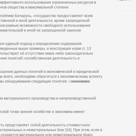
эффективного использования ограниченных ресурсов в
нов общества в максимальной степени.
еспублики Беларусь, «государство предоставляет всем
ственной и иной деятельности, кроме запрещенной
сем равные возможности свободного использования
нимательской и иной не запрещенной законом
ился единый подход к определению содержания
веденные выше примеры, и конструкция норм ст. 13
тельствуют об отсутствии каких-либо законодательно
ения понятий «хозяйственная деятельность и
ношении данных понятий в экономической и юридической
е всего, необходимо обратиться к экономическому аспекту
 мы обнаруживаем следующие понятия: «
экономика
ли материального производства и непроизводственной
ческой точки зрения хозяйство и экономика имеют
ть представляет собой деятельность стоимостного
териальных и нематериальных благ [16]. При этом, если в
 создается материальное или нематериальное благо,