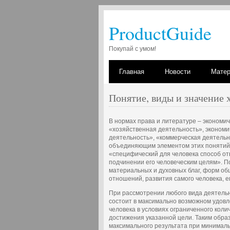
ProductGuide
Покупай с умом!
Главная
Новости
Мате
Понятие, виды и значение 
В нормах права и литературе – экономич
«хозяйственная деятельность», эконом
деятельность», «коммерческая деятельно
объединяющим элементом этих понятий 
«специфический для человека способ от
подчинении его человеческим целям». П
материальных и духовных благ, форм о
отношений, развития самого человека, его
При рассмотрении любого вида деятельн
состоит в максимально возможном удов
человека в условиях ограниченного коли
достижения указанной цели. Таким обра
максимального результата при минималь