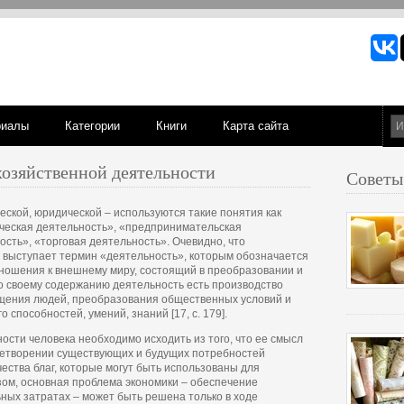
риалы
Категории
Книги
Карта сайта
хозяйственной деятельности
Советы
еской, юридической – используются такие понятия как
ическая деятельность», «предпринимательская
сть», «торговая деятельность». Очевидно, что
выступает термин «деятельность», которым обозначается
ношения к внешнему миру, состоящий в преобразовании и
о своему содержанию деятельность есть производство
бщения людей, преобразования общественных условий и
 способностей, умений, знаний [17, с. 179].
ости человека необходимо исходить из того, что ее смысл
летворении существующих и будущих потребностей
чества благ, которые могут быть использованы для
зом, основная проблема экономики – обеспечение
ных затратах – может быть решена только в ходе