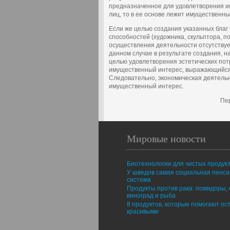
предназначенное для удовлетворения и
лиц, то в ее основе лежит имущественны
Если же целью создания указанных благ
способностей (художника, скульптора, по
осуществления деятельности отсутствует
данном случае в результате создания, н
целью удовлетворения эстетических пот
имущественный интерес, выражающийся 
Следовательно, экономическая деятельн
имущественный интерес.
Пе
Мировые новости
Биотехнологии для чистых продук
У шведов самая социальная пенс
система
Продукты против рака: помидоры, 
виноград и рыба
8 продуктов, которые помогают ос
красивыми