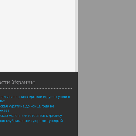
ости Украины
нальные производители игрушек ушли в
лье
ская курятина до конца года не
ожает
ские молочники готовятся к кризису
ая клубника стоит дороже турецкой