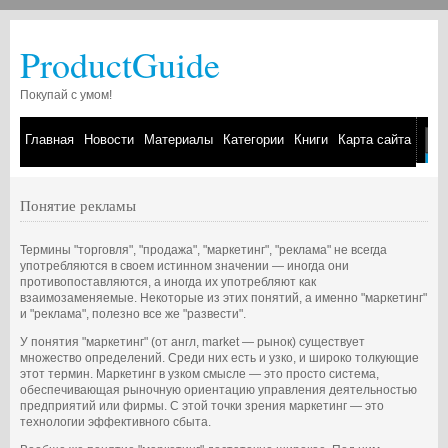
ProductGuide
Покупай с умом!
Главная
Новости
Материалы
Категории
Книги
Карта сайта
Понятие рекламы
Термины "торговля", "продажа", "маркетинг", "реклама" не всегда
употребляются в своем истинном значении — иногда они
противопоставляются, а иногда их употребляют как
взаимозаменяемые. Некоторые из этих понятий, а именно "маркетинг"
и "реклама", полезно все же "развести".
У понятия "маркетинг" (от англ, market — рынок) существует
множество определений. Среди них есть и узко, и широко толкующие
этот термин. Маркетинг в узком смысле — это просто система,
обеспечивающая рыночную ориентацию управления деятельностью
предприятий или фирмы. С этой точки зрения маркетинг — это
технологии эффективного сбыта.