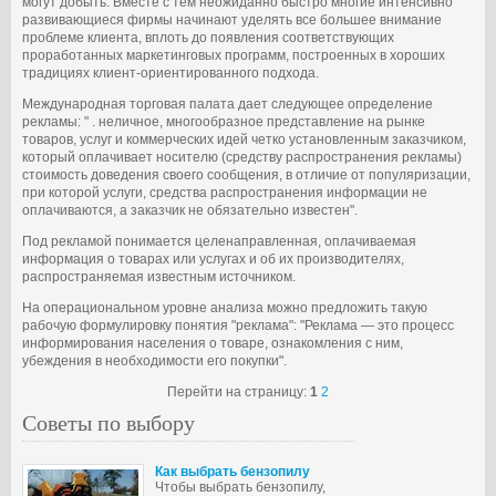
могут добыть. Вместе с тем неожиданно быстро многие интенсивно
развивающиеся фирмы начинают уделять все большее внимание
проблеме клиента, вплоть до появления соответствующих
проработанных маркетинговых программ, построенных в хороших
традициях клиент-ориентированного подхода.
Международная торговая палата дает следующее определение
рекламы: " . неличное, многообразное представление на рынке
товаров, услуг и коммерческих идей четко установленным заказчиком,
который оплачивает носителю (средству распространения рекламы)
стоимость доведения своего сообщения, в отличие от популяризации,
при которой услуги, средства распространения информации не
оплачиваются, а заказчик не обязательно известен".
Под рекламой понимается целенаправленная, оплачиваемая
информация о товарах или услугах и об их производителях,
распространяемая известным источником.
На операциональном уровне анализа можно предложить такую
рабочую формулировку понятия "реклама": "Реклама — это процесс
информирования населения о товаре, ознакомления с ним,
убеждения в необходимости его покупки".
Перейти на страницу:
1
2
Советы по выбору
Как выбрать бензопилу
Чтобы выбрать бензопилу,