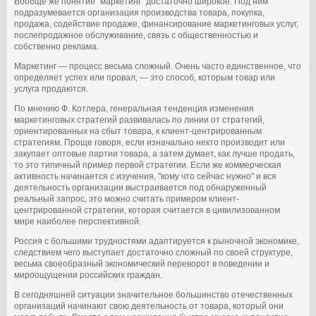
Вообще же понятие "маркетинг" достаточно широкое. Под ним
подразумевается организация производства товара, покупка,
продажа, содействие продаже, финансирование маркетинговых услуг,
послепродажное обслуживание, связь с общественностью и
собственно реклама.
Маркетинг — процесс весьма сложный. Очень часто единственное, что
определяет успех или провал, — это способ, которым товар или
услуга продаются.
По мнению Ф. Котлера, генеральная тенденция изменения
маркетинговых стратегий развивалась по линии от стратегий,
ориентированных на сбыт товара, к клиент-центрированным
стратегиям. Проще говоря, если изначально некто производит или
закупает оптовые партии товара, а затем думает, как лучше продать,
то это типичный пример первой стратегии. Если же коммерческая
активность начинается с изучения, "кому что сейчас нужно" и вся
деятельность организации выстраивается под обнаруженный
реальный запрос, это можно считать примером клиент-
центрированной стратегии, которая считается в цивилизованном
мире наиболее перспективной.
Россия с большими трудностями адаптируется к рыночной экономике,
следствием чего выступает достаточно сложный по своей структуре,
весьма своеобразный экономический переворот в поведении и
мироощущении российских граждан.
В сегодняшней ситуации значительное большинство отечественных
организаций начинают свою деятельность от товара, который они