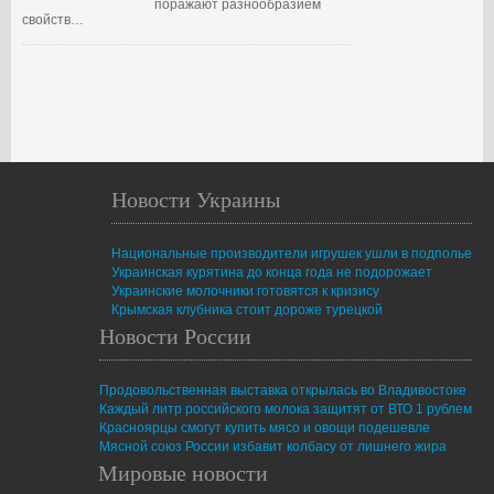
поражают разнообразием
свойств…
Новости Украины
Национальные производители игрушек ушли в подполье
Украинская курятина до конца года не подорожает
Украинские молочники готовятся к кризису
Крымская клубника стоит дороже турецкой
Новости России
Продовольственная выставка открылась во Владивостоке
Каждый литр российского молока защитят от ВТО 1 рублем
Красноярцы смогут купить мясо и овощи подешевле
Мясной союз России избавит колбасу от лишнего жира
Мировые новости