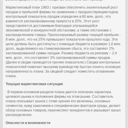
Маркетинговый план 1983 г. призван обеспечить значительный рост
продаж и прибылей фирмы по сравнению с предшествующим годом,
контрольный показатель продаж определен в 80 млн. долл., что
равняется запланированному приросту в 20%. Этот рост
представляется достижимым благодаря улучшающейся
экономической и конкурентной обстановке, а также обстановке с
распределением товара. Прогнозируемый размер текущей прибыли ‑
8 млн. долл., что на 25% превышает показатели прошлого года. Эти
цели должны быть достигнуты с помощью бюджета в размере 1,6 млн.
долл., выделяемого на стимулирование сбыта, что составляет 2%
запланированной суммы продаж. Размер бюджета на рекламу – 2,4
млн. долл., что составляет 3% запланированной суммы продаж.
(Далее в сводке приводятся прочие показатели.) Сводка контрольных
показателей помогает высшему руководству быстро понять основную
направленность плана. За сводкой следует поместить оглавление
плана.
Текущая маркетинговая ситуация
. В первом основном разделе плана дается описание характера
целевого рынка и положения фирмы на этом рынке. Составитель
плана описывает рынок с точки зрения его величины, основных
сегментов, нужд заказчиков и специфических факторов среды, делает
обзор основных товаров, перечисляет конкурентов и указывает канал
распределения.
Опасности и возможности