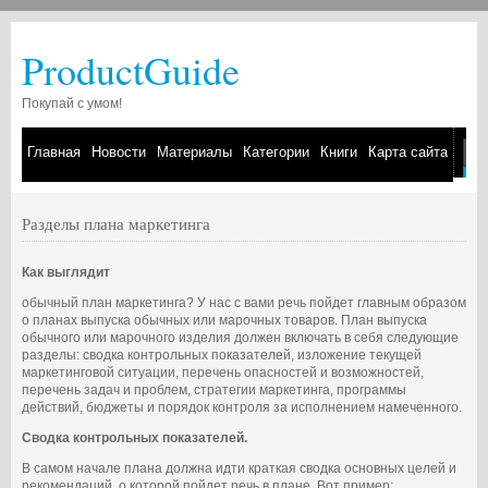
ProductGuide
Покупай с умом!
Главная
Новости
Материалы
Категории
Книги
Карта сайта
Разделы плана маркетинга
Как выглядит
обычный план маркетинга? У нас с вами речь пойдет главным образом
о планах выпуска обычных или марочных товаров. План выпуска
обычного или марочного изделия должен включать в себя следующие
разделы: сводка контрольных показателей, изложение текущей
маркетинговой ситуации, перечень опасностей и возможностей,
перечень задач и проблем, стратегии маркетинга, программы
действий, бюджеты и порядок контроля за исполнением намеченного.
Сводка контрольных показателей.
В самом начале плана должна идти краткая сводка основных целей и
рекомендаций, о которой пойдет речь в плане. Вот пример: