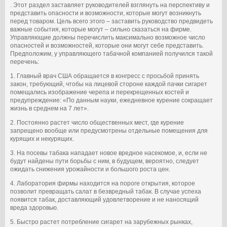
. Этот раздел заставляет руководителей взглянуть на перспективу и
представить опасности и возможности, которые могут возникнуть
перед товаром. Цель всего этого – заставить руководство предвидеть
важные события, которые могут – сильно сказаться на фирме.
Управляющие должны перечислить максимально возможное число
опасностей и возможностей, которые они могут себе представить.
Предположим, у управляющего табачной компанией получился такой
перечень:
1. Главный врач США обращается в конгресс с просьбой принять
закон, требующий, чтобы на лицевой стороне каждой пачки сигарет
помещались изображение черепа и перекрещенных костей и
предупреждение: «По данным науки, ежедневное курение сокращает
жизнь в среднем на 7 лет».
2. Постоянно растет число общественных мест, где курение
запрещено вообще или предусмотрены отдельные помещения для
курящих и некурящих.
3. На посевы табака нападает новое вредное насекомое, и, если не
будут найдены пути борьбы с ним, в будущем, вероятно, следует
ожидать снижения урожайности и большого роста цен.
4. Лаборатория фирмы находится на пороге открытия, которое
позволит превращать салат в безвредный табак. В случае успеха
появится табак, доставляющий удовлетворение и не наносящий
вреда здоровью.
5. Быстро растет потребление сигарет на зарубежных рынках,