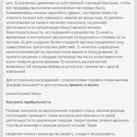
цен; 3) усилилось давление на собственный торговый персонал, чтобы
все продавцы выполнили назначенные им нормы сбыта.
Коммивояжеры начали «вышибать двери», заставляя клиентов
покупать больше или совершать закупки до конца года; 4) урезаны
ассигнования на наем и обучение персонала, на рекламу,
деятельность по организации общественного мнения,
благотворительность, исследования и разработки; 5) начаты
временные и постоянные увольнения сотрудников и отправка их на
пенсию; 6) для создания более отрадной картины предпринят ряд
замысловатых бухгалтерских действий; 7) началось сокращение
капиталовложений на приобретение машин и оборудования; 8)
принято решение о продаже производства части ассортиментных
групп товаров другим фирмам; 9) началось рассмотрение
возможностей продажи фирмы в целом или слияния ее с другой
компанией.
Для устранения расхождений с показателями годового плана многим
фирмам оказывается достаточным
принять и менее
решительные меры.
Контроль прибыльности
Помимо контроля за выполнением годового плана, многим фирмам
необходимо проводить также контроль рентабельности своей
деятельности по различным товарам, территориям, сегментам рынка,
торговым каналам и заказам разного объема. Такие
сведения помогут руководству решить, следует ли расширять,