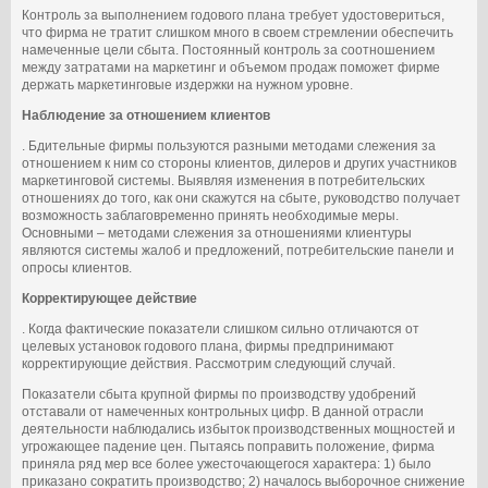
Контроль за выполнением годового плана требует удостовериться,
что фирма не тратит слишком много в своем стремлении обеспечить
намеченные цели сбыта. Постоянный контроль за соотношением
между затратами на маркетинг и объемом продаж поможет фирме
держать маркетинговые издержки на нужном уровне.
Наблюдение за отношением клиентов
. Бдительные фирмы пользуются разными методами слежения за
отношением к ним со стороны клиентов, дилеров и других участников
маркетинговой системы. Выявляя изменения в потребительских
отношениях до того, как они скажутся на сбыте, руководство получает
возможность заблаговременно принять необходимые меры.
Основными – методами слежения за отношениями клиентуры
являются системы жалоб и предложений, потребительские панели и
опросы клиентов.
Корректирующее действие
. Когда фактические показатели слишком сильно отличаются от
целевых установок годового плана, фирмы предпринимают
корректирующие действия. Рассмотрим следующий случай.
Показатели сбыта крупной фирмы по производству удобрений
отставали от намеченных контрольных цифр. В данной отрасли
деятельности наблюдались избыток производственных мощностей и
угрожающее падение цен. Пытаясь поправить положение, фирма
приняла ряд мер все более ужесточающегося характера: 1) было
приказано сократить производство; 2) началось выборочное снижение