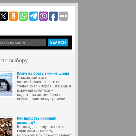
 по выбору
Какие выбрать зимние шины
Приход зимы для
автомобилистов – это не
только снег и мороз. Эта ещё и
извечная суматоха –
подготовка автомобиля к
неблагоприятному времени
Как выбрать хороший
шоколад?
Шоколад – продукт счастья.
Один ломтик белого,
молочного или горького делает