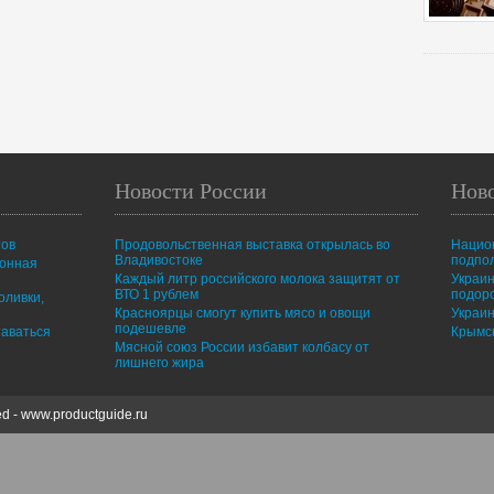
Новости России
Нов
тов
Продовольственная выставка открылась во
Нацио
Владивостоке
подпо
ионная
Каждый литр российского молока защитят от
Украин
ВТО 1 рублем
подор
оливки,
Красноярцы смогут купить мясо и овощи
Украин
подешевле
таваться
Крымск
Мясной союз России избавит колбасу от
лишнего жира
ed -
www.productguide.ru