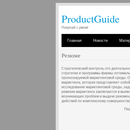
ProductGuide
Покупай с умом!
Главная
Новости
Мате
Резюме
Стратегический контроль-это деятельнос
стратегии и программы фирмы оптималь
прогнозируемой маркетинговой среды. О
маркетинга, которая представляет собой
исследование маркетинговой среды, зад
ревизии маркетинга заключается в выя
возникающих проблем и выдаче рекомен
действий по комплексному совершенств
Пер