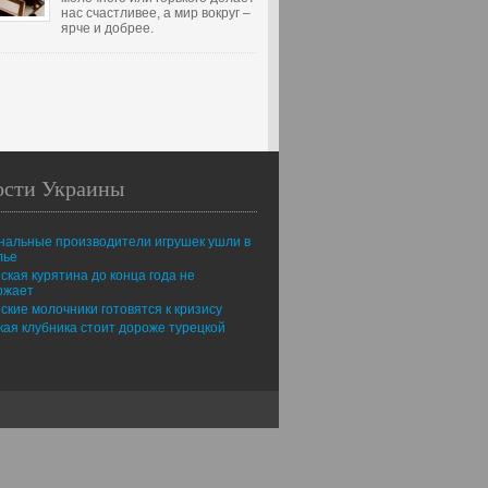
нас счастливее, а мир вокруг –
ярче и добрее.
ости Украины
нальные производители игрушек ушли в
лье
ская курятина до конца года не
ожает
ские молочники готовятся к кризису
ая клубника стоит дороже турецкой