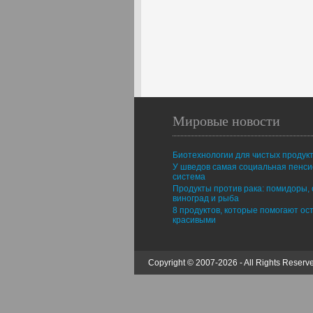
Мировые новости
Биотехнологии для чистых продук
У шведов самая социальная пенс
система
Продукты против рака: помидоры, 
виноград и рыба
8 продуктов, которые помогают ос
красивыми
Copyright © 2007-2026 - All Rights Reserv