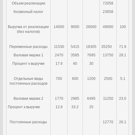
Объем реализации
72058
Косвенный налог
23058
Выручка от реализации
14000
9000
26000
49000
100
(без налогов)
Переменные расходы
11530
5415
18305
35250
71.9
Валовая маржа 1
2470
3585
7695
13750
28.1
Процент к выручке
17.6
40
30
Отдельные виды
700
600
1200
2500
5.1
постоянных расходов
Валовая маржа 2
1770
2985
6495
11250
23.0
Процент к выручке
12.6
33.2
25
Постоянные расходы
12770
26.1