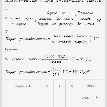
(5)
(6)
Решение:
Показатель
A
B
C
Итого
рубли
%