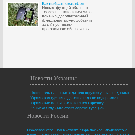
Как выбрать смартфон
Иногда, функций обычного
телефона становиться мало.
Конечно, дополнительный
функционал можно добавить
за счёт установки
программного обеспечения.
Новости Украины
Национальные производители игрушек ушли в подполье
Украинская курятина до конца года не подорожает
Украинские молочники готовятся к кризису
Крымская клубника стоит дороже турецкой
Новости России
Продовольственная выставка открылась во Владивостоке