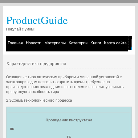
ProductGuide
Покупай с умом!
Главная
Новости
Материалы
Категории
Книги
Карта сайта
Характеристика предприятия
Оснащение тира оптическим прибором и мишенной установкой с
электроприводом позволит сократить время требуемое на
производство выстрела одним посетителем и позволит увеличить
пропускную способность тира.
2.3Схема технологического процесса
Проведение инструктажа
по
ТБ