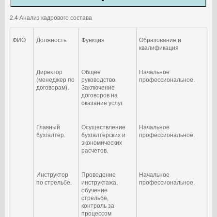
2.4 Анализ кадрового состава
ФИО
Должность
Функция
Образование и
квалификация
Директор
Общее
Начальное
(менеджер по
руководство.
профессиональное.
договорам).
Заключение
договоров на
оказание услуг.
Главный
Осуществление
Начальное
бухгалтер.
бухгалтерских и
профессиональное.
экономических
расчетов.
Инструктор
Проведение
Начальное
по стрельбе.
инструктажа,
профессиональное.
обучение
стрельбе,
контроль за
процессом