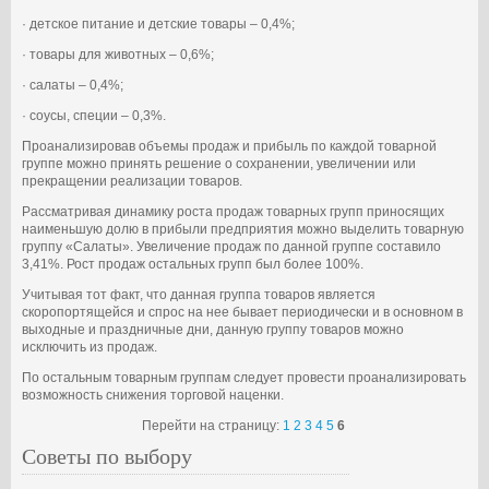
· детское питание и детские товары – 0,4%;
· товары для животных – 0,6%;
· салаты – 0,4%;
· соусы, специи – 0,3%.
Проанализировав объемы продаж и прибыль по каждой товарной
группе можно принять решение о сохранении, увеличении или
прекращении реализации товаров.
Рассматривая динамику роста продаж товарных групп приносящих
наименьшую долю в прибыли предприятия можно выделить товарную
группу «Салаты». Увеличение продаж по данной группе составило
3,41%. Рост продаж остальных групп был более 100%.
Учитывая тот факт, что данная группа товаров является
скоропортящейся и спрос на нее бывает периодически и в основном в
выходные и праздничные дни, данную группу товаров можно
исключить из продаж.
По остальным товарным группам следует провести проанализировать
возможность снижения торговой наценки.
Перейти на страницу:
1
2
3
4
5
6
Советы по выбору