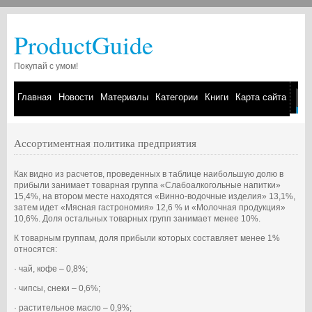
ProductGuide
Покупай с умом!
Главная
Новости
Материалы
Категории
Книги
Карта сайта
Ассортиментная политика предприятия
Как видно из расчетов, проведенных в таблице наибольшую долю в
прибыли занимает товарная группа «Слабоалкогольные напитки»
15,4%, на втором месте находятся «Винно-водочные изделия» 13,1%,
затем идет «Мясная гастрономия» 12,6 % и «Молочная продукция»
10,6%. Доля остальных товарных групп занимает менее 10%.
К товарным группам, доля прибыли которых составляет менее 1%
относятся:
· чай, кофе – 0,8%;
· чипсы, снеки – 0,6%;
· растительное масло – 0,9%;