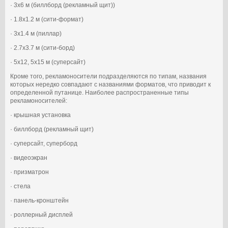
· 3х6 м (биллборд (рекламный щит))
· 1.8х1.2 м (сити-формат)
· 3х1.4 м (пиллар)
· 2.7х3.7 м (сити-борд)
· 5х12, 5х15 м (суперсайт)
Кроме того, рекламоносители подразделяются по типам, названия
которых нередко совпадают с названиями форматов, что приводит к
определенной путанице. Наиболее распространенные типы
рекламоносителей:
· крышная установка
· биллборд (рекламный щит)
· суперсайт, суперборд
· видеоэкран
· призматрон
· стела
· панель-кронштейн
· роллерный дисплей