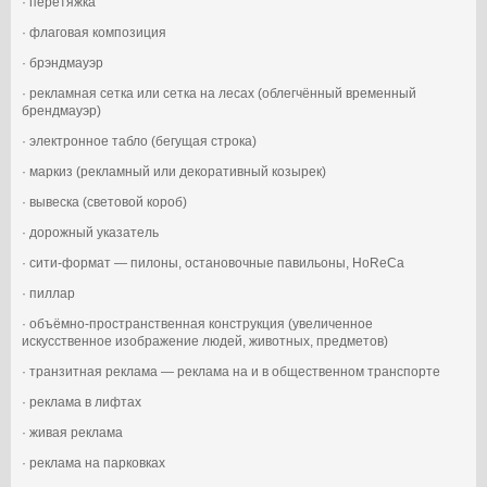
· перетяжка
· флаговая композиция
· брэндмауэр
· рекламная сетка или сетка на лесах (облегчённый временный
брендмауэр)
· электронное табло (бегущая строка)
· маркиз (рекламный или декоративный козырек)
· вывеска (световой короб)
· дорожный указатель
· сити-формат — пилоны, остановочные павильоны, HoReCa
· пиллар
· объёмно-пространственная конструкция (увеличенное
искусственное изображение людей, животных, предметов)
· транзитная реклама — реклама на и в общественном транспорте
· реклама в лифтах
· живая реклама
· реклама на парковках