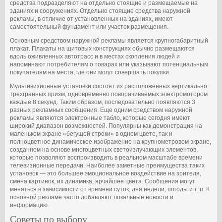
средства подразделяют на отдельно стоящие и размещаемые на
зданиях и сооружениях. Отдельно стоящие средства наружной
рекламы, в отличие от установленных на зданиях, имеют
самостоятельный фундамент или участок размещения.
Основным средством наружной рекламы является крупногабаритный
плакат. Плакаты на щитовых конструкциях обычно размещаются
вдоль оживленных автотрасс и в местах скопления людей и
напоминают потребителям о товарах или указывают потенциальным
покупателям на места, где они могут совершать покупки.
Мультивизионные установки состоят из расположенных вертикально
трехгранных призм, одновременно поворачиваемых электромотором
каждые 8 секунд. Таким образом, последовательно появляются 3
разных рекламных сообщения. Еще одним средством наружной
рекламы являются электронные табло, которые сегодня имеют
широкий диапазон возможностей. Популярны как демонстрация на
маленьком экране «бегущей строки» в одном цвете, так и
полноцветное динамическое изображение на крупнометровом экране,
созданном на основе многоцветных светоизлучающих элементов,
которые позволяют воспроизводить в реальном масштабе времени
телевизионные передачи. Наиболее заметные преимущества таких
установок — это большее эмоциональное воздействие на зрителя,
смена картинок, их динамика, ярчайшее цвета. Сообщения могут
меняться в зависимости от времени суток, дня недели, погоды и т. п. К
основной рекламе часто добавляют локальные новости и
информацию.
Советы по выбору